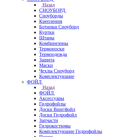
Назад
СНОУБОРД
Сноуборды
Крепления
Ботинки Сноуборд
Куртки
Штаны
Комбинезоны
Термоноски
Термоодежда
Защита
Маски
Чехлы Сноуборд
Комплектующие
ФОЙЛ
Назад
ФОЙЛ
Аксессуары
Гидрофойлы
Доски Вингфойл
Доски Гидрофойл
Запчасти
Гидрокостюмы
Комплектующие Гидрофойлы
Пончо