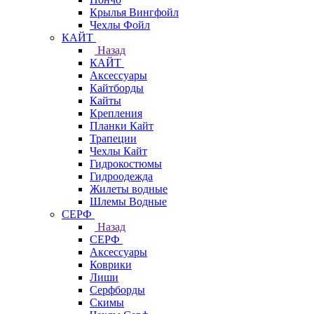
Крылья Вингфойл
Чехлы Фойл
КАЙТ
Назад
КАЙТ
Аксессуары
Кайтборды
Кайты
Крепления
Планки Кайт
Трапеции
Чехлы Кайт
Гидрокостюмы
Гидроодежда
Жилеты водные
Шлемы Водные
СЕРФ
Назад
СЕРФ
Аксессуары
Коврики
Лиши
Серфборды
Скимы