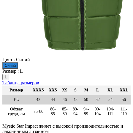
Цвет :
Синий
Синий
Размер :
L
L
Таблица размеров
Размер
XXXS
XXS
XS
S
M
L
XL
XXL
EU
42
44
46
48
50
52
54
56
Обхват
80-
85-
89-
94-
99-
104-
111-
75-80
груди, см
85
89
94
99
104
111
119
Mystic Star Impact жилет с высокой производительностью и
лаконичным дизайном