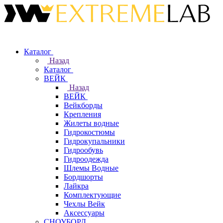
Каталог
Назад
Каталог
ВЕЙК
Назад
ВЕЙК
Вейкборды
Крепления
Жилеты водные
Гидрокостюмы
Гидрокупальники
Гидрообувь
Гидроодежда
Шлемы Водные
Бордшорты
Лайкра
Комплектующие
Чехлы Вейк
Аксессуары
СНОУБОРД