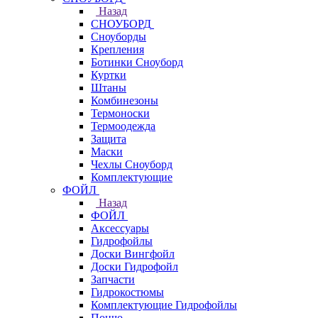
Назад
СНОУБОРД
Сноуборды
Крепления
Ботинки Сноуборд
Куртки
Штаны
Комбинезоны
Термоноски
Термоодежда
Защита
Маски
Чехлы Сноуборд
Комплектующие
ФОЙЛ
Назад
ФОЙЛ
Аксессуары
Гидрофойлы
Доски Вингфойл
Доски Гидрофойл
Запчасти
Гидрокостюмы
Комплектующие Гидрофойлы
Пончо