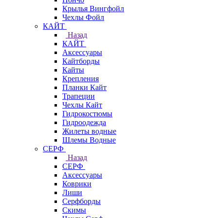
Крылья Вингфойл
Чехлы Фойл
КАЙТ
Назад
КАЙТ
Аксессуары
Кайтборды
Кайты
Крепления
Планки Кайт
Трапеции
Чехлы Кайт
Гидрокостюмы
Гидроодежда
Жилеты водные
Шлемы Водные
СЕРФ
Назад
СЕРФ
Аксессуары
Коврики
Лиши
Серфборды
Скимы