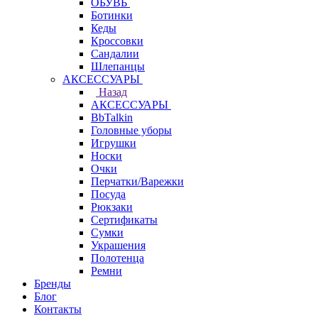
ОБУВЬ
Ботинки
Кеды
Кроссовки
Сандалии
Шлепанцы
АКСЕССУАРЫ
Назад
АКСЕССУАРЫ
BbTalkin
Головные уборы
Игрушки
Носки
Очки
Перчатки/Варежки
Посуда
Рюкзаки
Сертификаты
Сумки
Украшения
Полотенца
Ремни
Бренды
Блог
Контакты