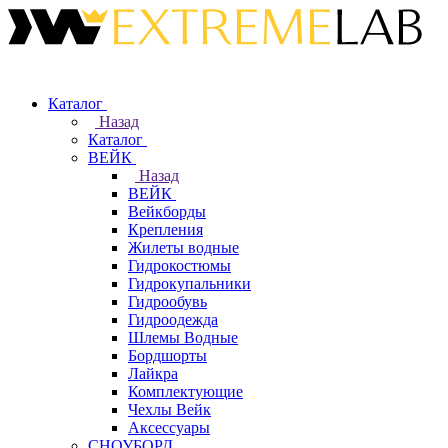
Каталог
Назад
Каталог
ВЕЙК
Назад
ВЕЙК
Вейкборды
Крепления
Жилеты водные
Гидрокостюмы
Гидрокупальники
Гидрообувь
Гидроодежда
Шлемы Водные
Бордшорты
Лайкра
Комплектующие
Чехлы Вейк
Аксессуары
СНОУБОРД