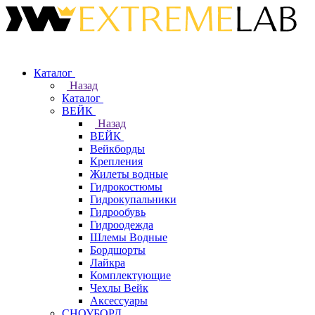
Каталог
Назад
Каталог
ВЕЙК
Назад
ВЕЙК
Вейкборды
Крепления
Жилеты водные
Гидрокостюмы
Гидрокупальники
Гидрообувь
Гидроодежда
Шлемы Водные
Бордшорты
Лайкра
Комплектующие
Чехлы Вейк
Аксессуары
СНОУБОРД