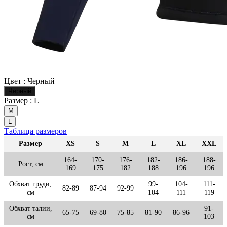
Цвет :
Черный
Черный
Размер :
L
M
L
Таблица размеров
Размер
XS
S
M
L
XL
XXL
164-
170-
176-
182-
186-
188-
Рост, см
169
175
182
188
196
196
Обхват груди,
99-
104-
111-
82-89
87-94
92-99
см
104
111
119
Обхват талии,
91-
65-75
69-80
75-85
81-90
86-96
см
103