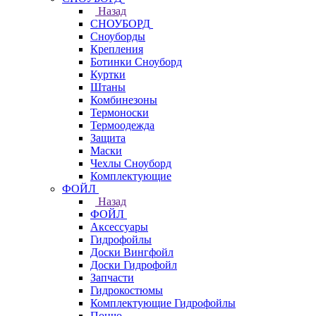
Назад
СНОУБОРД
Сноуборды
Крепления
Ботинки Сноуборд
Куртки
Штаны
Комбинезоны
Термоноски
Термоодежда
Защита
Маски
Чехлы Сноуборд
Комплектующие
ФОЙЛ
Назад
ФОЙЛ
Аксессуары
Гидрофойлы
Доски Вингфойл
Доски Гидрофойл
Запчасти
Гидрокостюмы
Комплектующие Гидрофойлы
Пончо