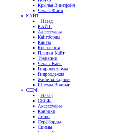
Крылья Вингфойл
Чехлы Фойл
КАЙТ
Назад
КАЙТ
Аксессуары
Кайтборды
Кайты
Крепления
Планки Кайт
Трапеции
Чехлы Кайт
Гидрокостюмы
Гидроодежда
Жилеты водные
Шлемы Водные
СЕРФ
Назад
СЕРФ
Аксессуары
Коврики
Лиши
Серфборды
Скимы