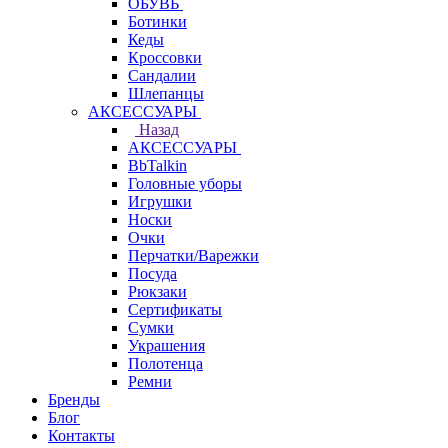
ОБУВЬ
Ботинки
Кеды
Кроссовки
Сандалии
Шлепанцы
АКСЕССУАРЫ
Назад
АКСЕССУАРЫ
BbTalkin
Головные уборы
Игрушки
Носки
Очки
Перчатки/Варежки
Посуда
Рюкзаки
Сертификаты
Сумки
Украшения
Полотенца
Ремни
Бренды
Блог
Контакты