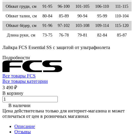
Обхват груди, см
91-95
96-100
101-105
106-110
111-115
Обхват талии, см
80-84
85-89
90-94
95-99
110-104
Обхват бёдер, см
91-96
97-102
103-108
109-114
115-120
Длина руки, см
73-75
76-78
79-81
82-84
85-87
Лайкра FCS Essential SS с защитой от ультрафиолета
Подробности
Все товары FCS
Все товары категории
3 490 ₽
В корзину
В наличии
Цена действительна только для интернет-магазина и может
отличаться от цен в розничных магазинах
Описание
Отзывы