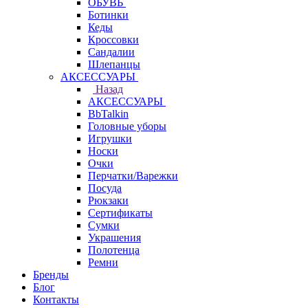
ОБУВЬ
Ботинки
Кеды
Кроссовки
Сандалии
Шлепанцы
АКСЕССУАРЫ
Назад
АКСЕССУАРЫ
BbTalkin
Головные уборы
Игрушки
Носки
Очки
Перчатки/Варежки
Посуда
Рюкзаки
Сертификаты
Сумки
Украшения
Полотенца
Ремни
Бренды
Блог
Контакты