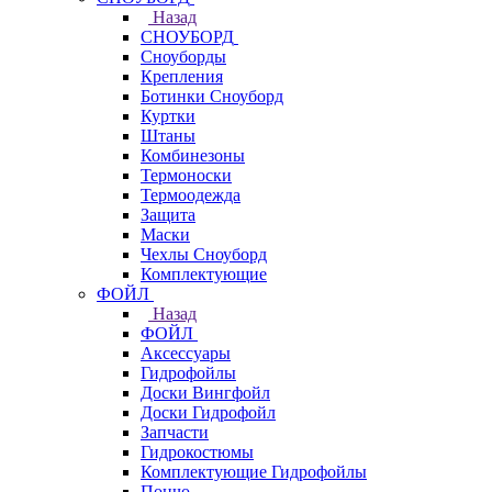
Назад
СНОУБОРД
Сноуборды
Крепления
Ботинки Сноуборд
Куртки
Штаны
Комбинезоны
Термоноски
Термоодежда
Защита
Маски
Чехлы Сноуборд
Комплектующие
ФОЙЛ
Назад
ФОЙЛ
Аксессуары
Гидрофойлы
Доски Вингфойл
Доски Гидрофойл
Запчасти
Гидрокостюмы
Комплектующие Гидрофойлы
Пончо