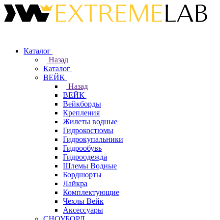
Каталог
Назад
Каталог
ВЕЙК
Назад
ВЕЙК
Вейкборды
Крепления
Жилеты водные
Гидрокостюмы
Гидрокупальники
Гидрообувь
Гидроодежда
Шлемы Водные
Бордшорты
Лайкра
Комплектующие
Чехлы Вейк
Аксессуары
СНОУБОРД