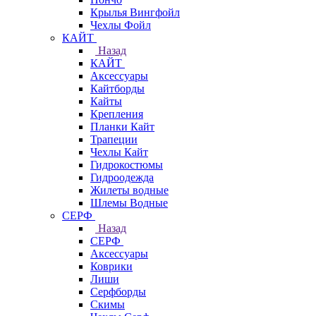
Крылья Вингфойл
Чехлы Фойл
КАЙТ
Назад
КАЙТ
Аксессуары
Кайтборды
Кайты
Крепления
Планки Кайт
Трапеции
Чехлы Кайт
Гидрокостюмы
Гидроодежда
Жилеты водные
Шлемы Водные
СЕРФ
Назад
СЕРФ
Аксессуары
Коврики
Лиши
Серфборды
Скимы