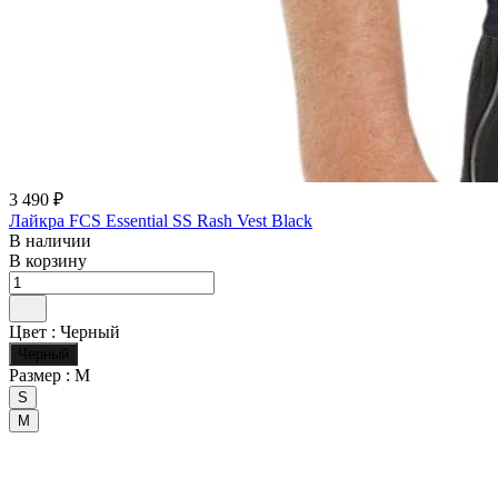
3 490 ₽
Лайкра FCS Essential SS Rash Vest Black
В наличии
В корзину
Цвет :
Черный
Черный
Размер :
M
S
M