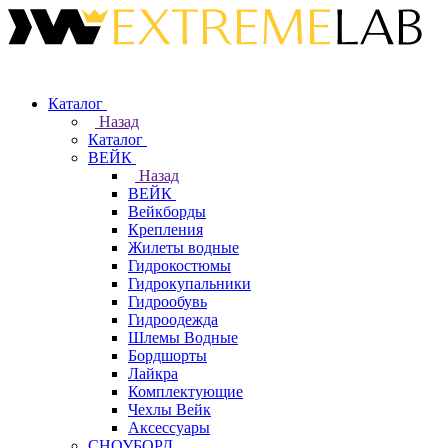
Каталог
Назад
Каталог
ВЕЙК
Назад
ВЕЙК
Вейкборды
Крепления
Жилеты водные
Гидрокостюмы
Гидрокупальники
Гидрообувь
Гидроодежда
Шлемы Водные
Бордшорты
Лайкра
Комплектующие
Чехлы Вейк
Аксессуары
СНОУБОРД