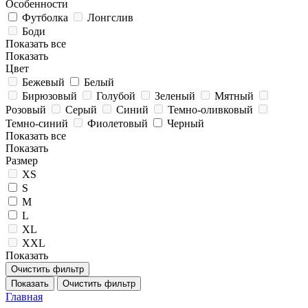
Особенности
Футболка
Лонгслив
Боди
Показать все
Показать
Цвет
Бежевый
Белый
Бирюзовый
Голубой
Зеленый
Мятный
Розовый
Серый
Синий
Темно-оливковый
Темно-синий
Фиолетовый
Черный
Показать все
Показать
Размер
XS
S
M
L
XL
XXL
Показать
Очистить фильтр
Показать
Очистить фильтр
Главная