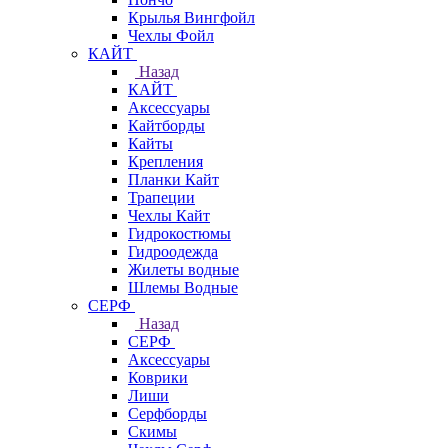
Крылья Вингфойл
Чехлы Фойл
КАЙТ
Назад
КАЙТ
Аксессуары
Кайтборды
Кайты
Крепления
Планки Кайт
Трапеции
Чехлы Кайт
Гидрокостюмы
Гидроодежда
Жилеты водные
Шлемы Водные
СЕРФ
Назад
СЕРФ
Аксессуары
Коврики
Лиши
Серфборды
Скимы