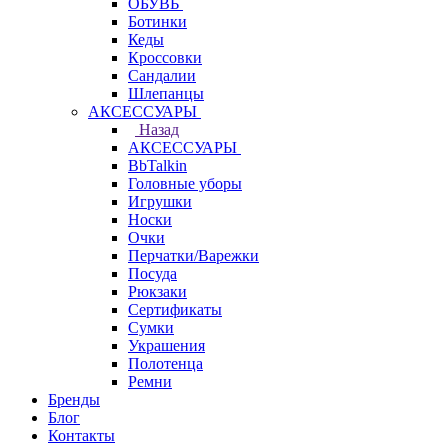
ОБУВЬ
Ботинки
Кеды
Кроссовки
Сандалии
Шлепанцы
АКСЕССУАРЫ
Назад
АКСЕССУАРЫ
BbTalkin
Головные уборы
Игрушки
Носки
Очки
Перчатки/Варежки
Посуда
Рюкзаки
Сертификаты
Сумки
Украшения
Полотенца
Ремни
Бренды
Блог
Контакты