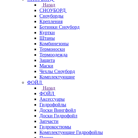
Назад
СНОУБОРД
Сноуборды
Крепления
Ботинки Сноуборд
Куртки
Штаны
Комбинезоны
Термоноски
Термоодежда
Защита
Маски
Чехлы Сноуборд
Комплектующие
ФОЙЛ
Назад
ФОЙЛ
Аксессуары
Гидрофойлы
Доски Вингфойл
Доски Гидрофойл
Запчасти
Гидрокостюмы
Комплектующие Гидрофойлы
Пончо