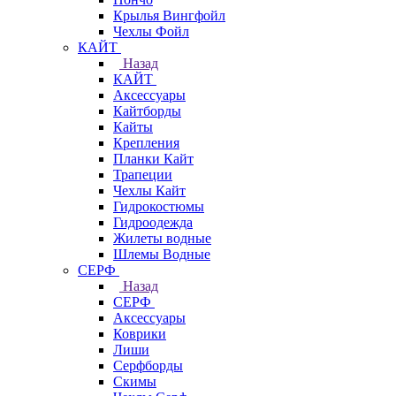
Крылья Вингфойл
Чехлы Фойл
КАЙТ
Назад
КАЙТ
Аксессуары
Кайтборды
Кайты
Крепления
Планки Кайт
Трапеции
Чехлы Кайт
Гидрокостюмы
Гидроодежда
Жилеты водные
Шлемы Водные
СЕРФ
Назад
СЕРФ
Аксессуары
Коврики
Лиши
Серфборды
Скимы