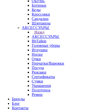
ОБУВЬ
Ботинки
Кеды
Кроссовки
Сандалии
Шлепанцы
АКСЕССУАРЫ
Назад
АКСЕССУАРЫ
BbTalkin
Головные уборы
Игрушки
Носки
Очки
Перчатки/Варежки
Посуда
Рюкзаки
Сертификаты
Сумки
Украшения
Полотенца
Ремни
Бренды
Блог
Контакты