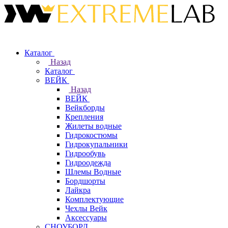
Каталог
Назад
Каталог
ВЕЙК
Назад
ВЕЙК
Вейкборды
Крепления
Жилеты водные
Гидрокостюмы
Гидрокупальники
Гидрообувь
Гидроодежда
Шлемы Водные
Бордшорты
Лайкра
Комплектующие
Чехлы Вейк
Аксессуары
СНОУБОРД