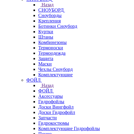
Назад
СНОУБОРД
Сноуборды
Крепления
Ботинки Сноуборд
Куртки
Штаны
Комбинезоны
Термоноски
Термоодежда
Защита
Маски
Чехлы Сноуборд
Комплектующие
ФОЙЛ
Назад
ФОЙЛ
Аксессуары
Гидрофойлы
Доски Вингфойл
Доски Гидрофойл
Запчасти
Гидрокостюмы
Комплектующие Гидрофойлы
Пончо