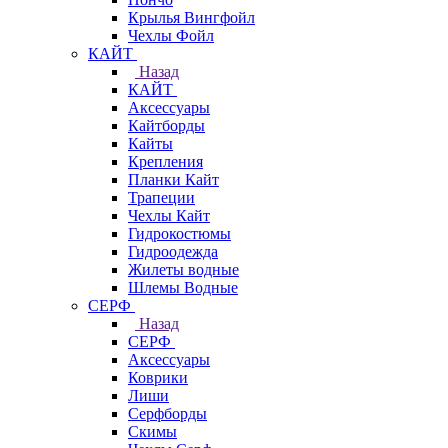
Крылья Вингфойл
Чехлы Фойл
КАЙТ
Назад
КАЙТ
Аксессуары
Кайтборды
Кайты
Крепления
Планки Кайт
Трапеции
Чехлы Кайт
Гидрокостюмы
Гидроодежда
Жилеты водные
Шлемы Водные
СЕРФ
Назад
СЕРФ
Аксессуары
Коврики
Лиши
Серфборды
Скимы