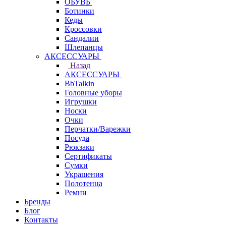
ОБУВЬ
Ботинки
Кеды
Кроссовки
Сандалии
Шлепанцы
АКСЕССУАРЫ
Назад
АКСЕССУАРЫ
BbTalkin
Головные уборы
Игрушки
Носки
Очки
Перчатки/Варежки
Посуда
Рюкзаки
Сертификаты
Сумки
Украшения
Полотенца
Ремни
Бренды
Блог
Контакты