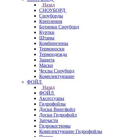
Назад
СНОУБОРД
Сноуборды
Крепления
Ботинки Сноуборд
Куртки
Штаны
Комбинезоны
Термоноски
Термоодежда
Защита
Маски
Чехлы Сноуборд
Комплектующие
ФОЙЛ
Назад
ФОЙЛ
Аксессуары
Гидрофойлы
Доски Вингфойл
Доски Гидрофойл
Запчасти
Гидрокостюмы
Комплектующие Гидрофойлы
Пончо