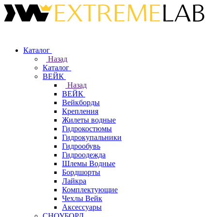
Каталог
Назад
Каталог
ВЕЙК
Назад
ВЕЙК
Вейкборды
Крепления
Жилеты водные
Гидрокостюмы
Гидрокупальники
Гидрообувь
Гидроодежда
Шлемы Водные
Бордшорты
Лайкра
Комплектующие
Чехлы Вейк
Аксессуары
СНОУБОРД