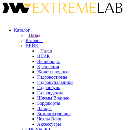
Каталог
Назад
Каталог
ВЕЙК
Назад
ВЕЙК
Вейкборды
Крепления
Жилеты водные
Гидрокостюмы
Гидрокупальники
Гидрообувь
Гидроодежда
Шлемы Водные
Бордшорты
Лайкра
Комплектующие
Чехлы Вейк
Аксессуары
СНОУБОРД