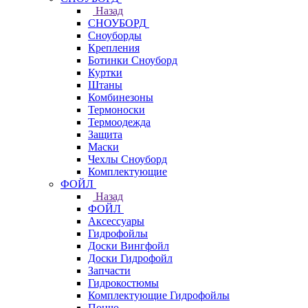
Назад
СНОУБОРД
Сноуборды
Крепления
Ботинки Сноуборд
Куртки
Штаны
Комбинезоны
Термоноски
Термоодежда
Защита
Маски
Чехлы Сноуборд
Комплектующие
ФОЙЛ
Назад
ФОЙЛ
Аксессуары
Гидрофойлы
Доски Вингфойл
Доски Гидрофойл
Запчасти
Гидрокостюмы
Комплектующие Гидрофойлы
Пончо