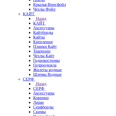
Крылья Вингфойл
Чехлы Фойл
КАЙТ
Назад
КАЙТ
Аксессуары
Кайтборды
Кайты
Крепления
Планки Кайт
Трапеции
Чехлы Кайт
Гидрокостюмы
Гидроодежда
Жилеты водные
Шлемы Водные
СЕРФ
Назад
СЕРФ
Аксессуары
Коврики
Лиши
Серфборды
Скимы