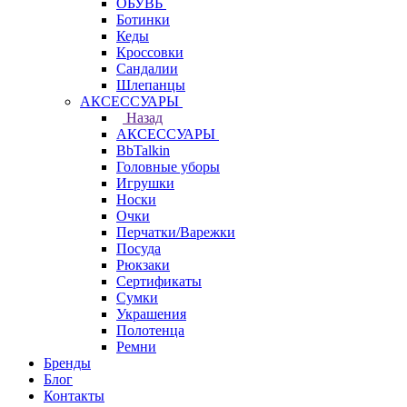
ОБУВЬ
Ботинки
Кеды
Кроссовки
Сандалии
Шлепанцы
АКСЕССУАРЫ
Назад
АКСЕССУАРЫ
BbTalkin
Головные уборы
Игрушки
Носки
Очки
Перчатки/Варежки
Посуда
Рюкзаки
Сертификаты
Сумки
Украшения
Полотенца
Ремни
Бренды
Блог
Контакты