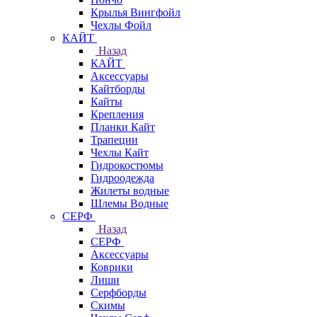
Крылья Вингфойл
Чехлы Фойл
КАЙТ
Назад
КАЙТ
Аксессуары
Кайтборды
Кайты
Крепления
Планки Кайт
Трапеции
Чехлы Кайт
Гидрокостюмы
Гидроодежда
Жилеты водные
Шлемы Водные
СЕРФ
Назад
СЕРФ
Аксессуары
Коврики
Лиши
Серфборды
Скимы