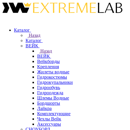
Каталог
Назад
Каталог
ВЕЙК
Назад
ВЕЙК
Вейкборды
Крепления
Жилеты водные
Гидрокостюмы
Гидрокупальники
Гидрообувь
Гидроодежда
Шлемы Водные
Бордшорты
Лайкра
Комплектующие
Чехлы Вейк
Аксессуары
СНОУБОРД