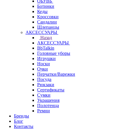
ОБУВЬ
Ботинки
Кеды
Кроссовки
Сандалии
Шлепанцы
АКСЕССУАРЫ
Назад
АКСЕССУАРЫ
BbTalkin
Головные уборы
Игрушки
Носки
Очки
Перчатки/Варежки
Посуда
Рюкзаки
Сертификаты
Сумки
Украшения
Полотенца
Ремни
Бренды
Блог
Контакты