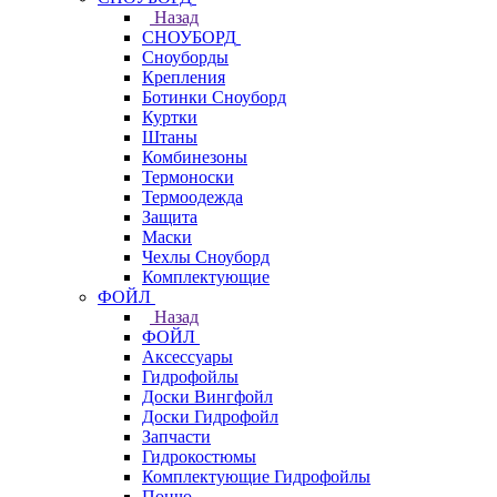
Назад
СНОУБОРД
Сноуборды
Крепления
Ботинки Сноуборд
Куртки
Штаны
Комбинезоны
Термоноски
Термоодежда
Защита
Маски
Чехлы Сноуборд
Комплектующие
ФОЙЛ
Назад
ФОЙЛ
Аксессуары
Гидрофойлы
Доски Вингфойл
Доски Гидрофойл
Запчасти
Гидрокостюмы
Комплектующие Гидрофойлы
Пончо