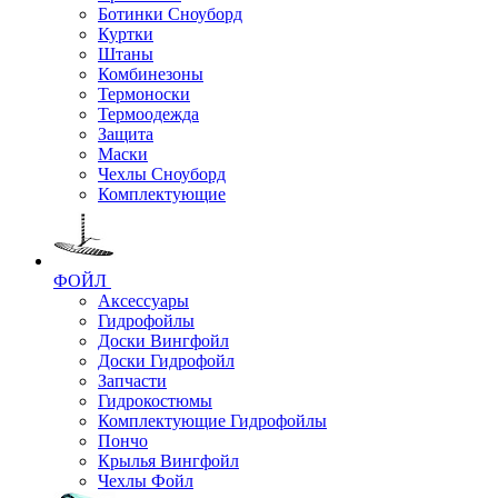
Ботинки Сноуборд
Куртки
Штаны
Комбинезоны
Термоноски
Термоодежда
Защита
Маски
Чехлы Сноуборд
Комплектующие
ФОЙЛ
Аксессуары
Гидрофойлы
Доски Вингфойл
Доски Гидрофойл
Запчасти
Гидрокостюмы
Комплектующие Гидрофойлы
Пончо
Крылья Вингфойл
Чехлы Фойл