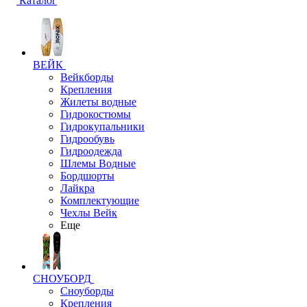
Каталог
ВЕЙК
Вейкборды
Крепления
Жилеты водные
Гидрокостюмы
Гидрокупальники
Гидрообувь
Гидроодежда
Шлемы Водные
Бордшорты
Лайкра
Комплектующие
Чехлы Вейк
Еще
СНОУБОРД
Сноуборды
Крепления