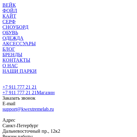
ВЕЙК
ФОЙЛ
КАЙТ
СЕРФ
СНОУБОРД
ОБУВЬ
ОДЕЖДА
АКСЕССУАРЫ
БЛОГ
БРЕНДЫ
КОНТАКТЫ
О НАС
НАШИ ПАРКИ
+7 911 777 21 21
+7 911 777 21 21
Магазин
Заказать звонок
E-mail
support@kwextremelab.ru
Адрес
Санкт-Петербург
Дальневосточный пр., 12к2
Режим работы