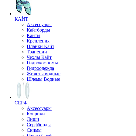
КАЙТ
Аксессуары
Кайтборды
Кайты
Крепления
Планки Кайт
Трапеции
Чехлы Кайт
Гидрокостюмы
Гидроодежда
Жилеты водные
Шлемы Водные
СЕРФ
Аксессуары
Коврики
Лиши
Серфборды
Скимы
Чехлы Cерф