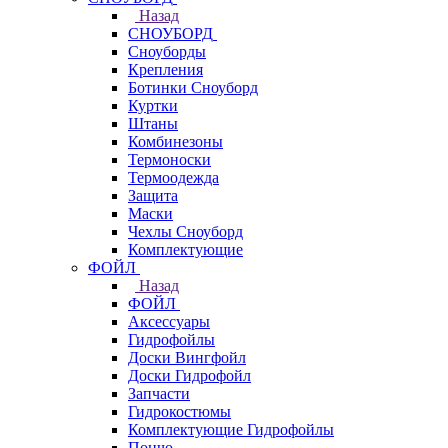
Назад
СНОУБОРД
Сноуборды
Крепления
Ботинки Сноуборд
Куртки
Штаны
Комбинезоны
Термоноски
Термоодежда
Защита
Маски
Чехлы Сноуборд
Комплектующие
ФОЙЛ
Назад
ФОЙЛ
Аксессуары
Гидрофойлы
Доски Вингфойл
Доски Гидрофойл
Запчасти
Гидрокостюмы
Комплектующие Гидрофойлы
Пончо