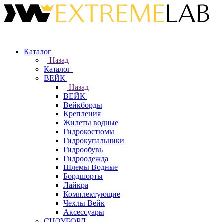
Каталог
Назад
Каталог
ВЕЙК
Назад
ВЕЙК
Вейкборды
Крепления
Жилеты водные
Гидрокостюмы
Гидрокупальники
Гидрообувь
Гидроодежда
Шлемы Водные
Бордшорты
Лайкра
Комплектующие
Чехлы Вейк
Аксессуары
СНОУБОРД