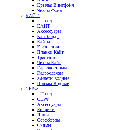
Крылья Вингфойл
Чехлы Фойл
КАЙТ
Назад
КАЙТ
Аксессуары
Кайтборды
Кайты
Крепления
Планки Кайт
Трапеции
Чехлы Кайт
Гидрокостюмы
Гидроодежда
Жилеты водные
Шлемы Водные
СЕРФ
Назад
СЕРФ
Аксессуары
Коврики
Лиши
Серфборды
Скимы