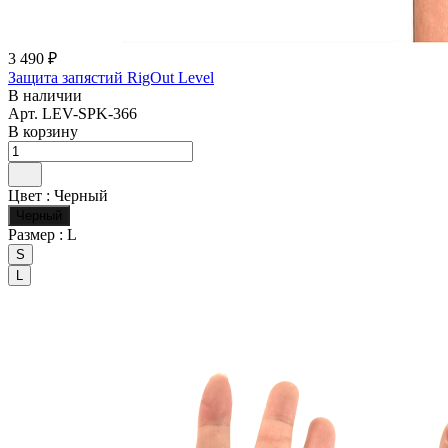
3 490 ₽
Защита запястий RigOut Level
В наличии
Арт.
LEV-SPK-366
В корзину
Цвет :
Черный
Черный
Размер :
L
S
L