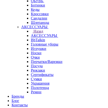
ОБУВЬ
Ботинки
Кеды
Кроссовки
Сандалии
Шлепанцы
АКСЕССУАРЫ
Назад
АКСЕССУАРЫ
BbTalkin
Головные уборы
Игрушки
Носки
Очки
Перчатки/Варежки
Посуда
Рюкзаки
Сертификаты
Сумки
Украшения
Полотенца
Ремни
Бренды
Блог
Контакты