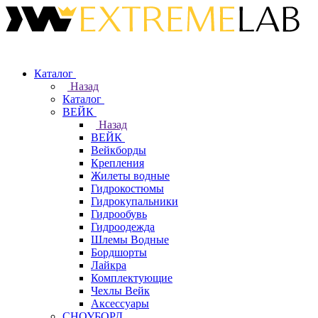
Каталог
Назад
Каталог
ВЕЙК
Назад
ВЕЙК
Вейкборды
Крепления
Жилеты водные
Гидрокостюмы
Гидрокупальники
Гидрообувь
Гидроодежда
Шлемы Водные
Бордшорты
Лайкра
Комплектующие
Чехлы Вейк
Аксессуары
СНОУБОРД