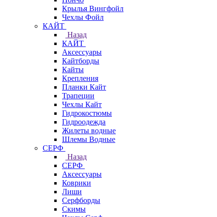
Крылья Вингфойл
Чехлы Фойл
КАЙТ
Назад
КАЙТ
Аксессуары
Кайтборды
Кайты
Крепления
Планки Кайт
Трапеции
Чехлы Кайт
Гидрокостюмы
Гидроодежда
Жилеты водные
Шлемы Водные
СЕРФ
Назад
СЕРФ
Аксессуары
Коврики
Лиши
Серфборды
Скимы