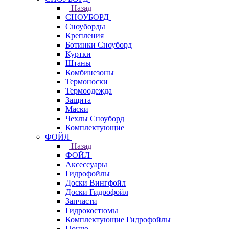
Назад
СНОУБОРД
Сноуборды
Крепления
Ботинки Сноуборд
Куртки
Штаны
Комбинезоны
Термоноски
Термоодежда
Защита
Маски
Чехлы Сноуборд
Комплектующие
ФОЙЛ
Назад
ФОЙЛ
Аксессуары
Гидрофойлы
Доски Вингфойл
Доски Гидрофойл
Запчасти
Гидрокостюмы
Комплектующие Гидрофойлы
Пончо