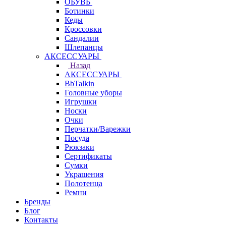
ОБУВЬ
Ботинки
Кеды
Кроссовки
Сандалии
Шлепанцы
АКСЕССУАРЫ
Назад
АКСЕССУАРЫ
BbTalkin
Головные уборы
Игрушки
Носки
Очки
Перчатки/Варежки
Посуда
Рюкзаки
Сертификаты
Сумки
Украшения
Полотенца
Ремни
Бренды
Блог
Контакты