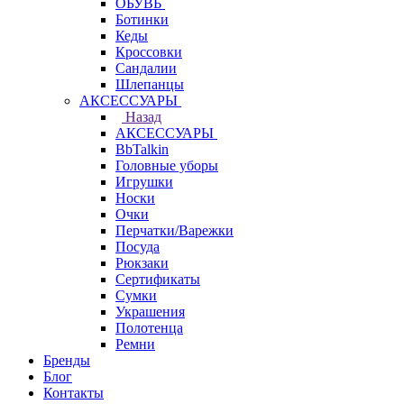
ОБУВЬ
Ботинки
Кеды
Кроссовки
Сандалии
Шлепанцы
АКСЕССУАРЫ
Назад
АКСЕССУАРЫ
BbTalkin
Головные уборы
Игрушки
Носки
Очки
Перчатки/Варежки
Посуда
Рюкзаки
Сертификаты
Сумки
Украшения
Полотенца
Ремни
Бренды
Блог
Контакты