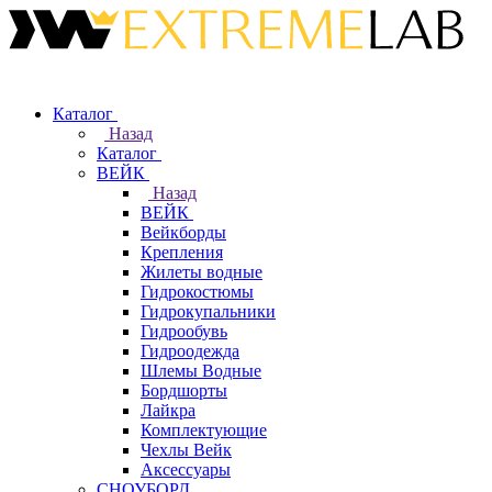
Каталог
Назад
Каталог
ВЕЙК
Назад
ВЕЙК
Вейкборды
Крепления
Жилеты водные
Гидрокостюмы
Гидрокупальники
Гидрообувь
Гидроодежда
Шлемы Водные
Бордшорты
Лайкра
Комплектующие
Чехлы Вейк
Аксессуары
СНОУБОРД