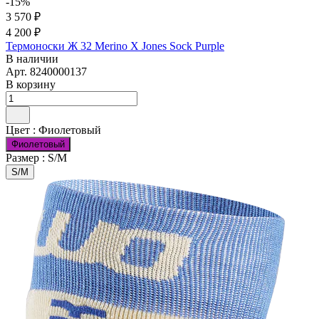
-15%
3 570 ₽
4 200 ₽
Термоноски Ж 32 Merino X Jones Sock Purple
В наличии
Арт.
8240000137
В корзину
Цвет :
Фиолетовый
Фиолетовый
Размер :
S/M
S/M