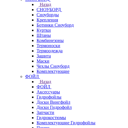
Назад
СНОУБОРД
Сноуборды
Крепления
Ботинки Сноуборд
Куртки
Штаны
Комбинезоны
Термоноски
Термоодежда
Защита
Маски
Чехлы Сноуборд
Комплектующие
ФОЙЛ
Назад
ФОЙЛ
Аксессуары
Гидрофойлы
Доски Вингфойл
Доски Гидрофойл
Запчасти
Гидрокостюмы
Комплектующие Гидрофойлы
Пончо