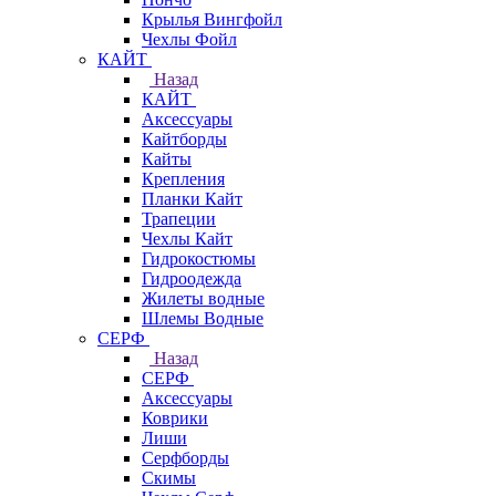
Крылья Вингфойл
Чехлы Фойл
КАЙТ
Назад
КАЙТ
Аксессуары
Кайтборды
Кайты
Крепления
Планки Кайт
Трапеции
Чехлы Кайт
Гидрокостюмы
Гидроодежда
Жилеты водные
Шлемы Водные
СЕРФ
Назад
СЕРФ
Аксессуары
Коврики
Лиши
Серфборды
Скимы