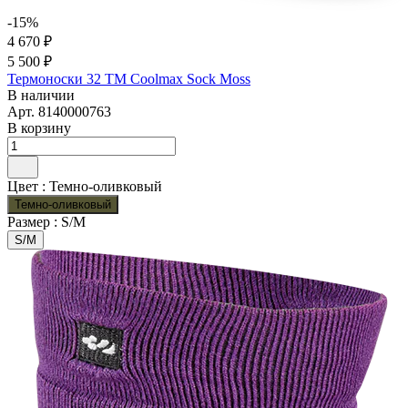
-15%
4 670 ₽
5 500 ₽
Термоноски 32 TM Coolmax Sock Moss
В наличии
Арт.
8140000763
В корзину
Цвет :
Темно-оливковый
Темно-оливковый
Размер :
S/M
S/M