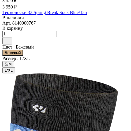
3 350 ₽
3 950 ₽
Термоноски 32 Spring Break Sock Blue/Tan
В наличии
Арт.
8140000767
В корзину
Цвет :
Бежевый
Бежевый
Размер :
L/XL
S/M
L/XL