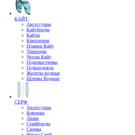
КАЙТ
Аксессуары
Кайтборды
Кайты
Крепления
Планки Кайт
Трапеции
Чехлы Кайт
Гидрокостюмы
Гидроодежда
Жилеты водные
Шлемы Водные
СЕРФ
Аксессуары
Коврики
Лиши
Серфборды
Скимы
Чехлы Cерф