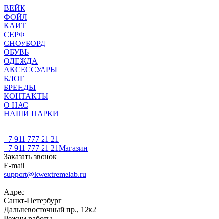
ВЕЙК
ФОЙЛ
КАЙТ
СЕРФ
СНОУБОРД
ОБУВЬ
ОДЕЖДА
АКСЕССУАРЫ
БЛОГ
БРЕНДЫ
КОНТАКТЫ
О НАС
НАШИ ПАРКИ
+7 911 777 21 21
+7 911 777 21 21
Магазин
Заказать звонок
E-mail
support@kwextremelab.ru
Адрес
Санкт-Петербург
Дальневосточный пр., 12к2
Режим работы