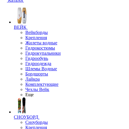
Каталог
ВЕЙК
Вейкборды
Крепления
Жилеты водные
Гидрокостюмы
Гидрокупальники
Гидрообувь
Гидроодежда
Шлемы Водные
Бордшорты
Лайкра
Комплектующие
Чехлы Вейк
Еще
СНОУБОРД
Сноуборды
Крепления