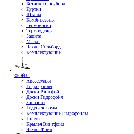
Ботинки Сноуборд
Куртки
Штаны
Комбинезоны
Термоноски
Термоодежда
Защита
Маски
Чехлы Сноуборд
Комплектующие
ФОЙЛ
Аксессуары
Гидрофойлы
Доски Вингфойл
Доски Гидрофойл
Запчасти
Гидрокостюмы
Комплектующие Гидрофойлы
Пончо
Крылья Вингфойл
Чехлы Фойл