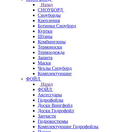
Назад
СНОУБОРД
Сноуборды
Крепления
Ботинки Сноуборд
Куртки
Штаны
Комбинезоны
Термоноски
Термоодежда
Защита
Маски
Чехлы Сноуборд
Комплектующие
ФОЙЛ
Назад
ФОЙЛ
Аксессуары
Гидрофойлы
Доски Вингфойл
Доски Гидрофойл
Запчасти
Гидрокостюмы
Комплектующие Гидрофойлы
Пончо