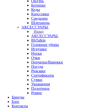
ОБУВЬ
Ботинки
Кеды
Кроссовки
Сандалии
Шлепанцы
АКСЕССУАРЫ
Назад
АКСЕССУАРЫ
BbTalkin
Головные уборы
Игрушки
Носки
Очки
Перчатки/Варежки
Посуда
Рюкзаки
Сертификаты
Сумки
Украшения
Полотенца
Ремни
Бренды
Блог
Контакты