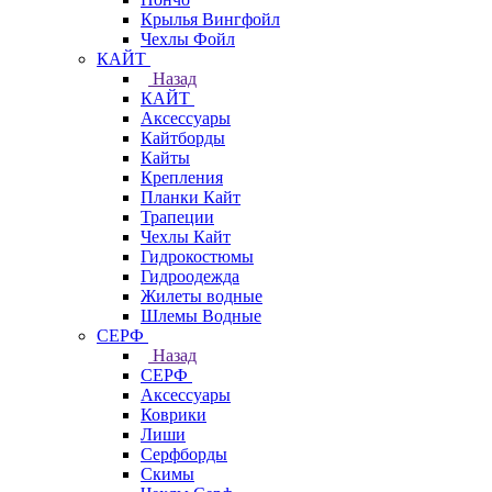
Крылья Вингфойл
Чехлы Фойл
КАЙТ
Назад
КАЙТ
Аксессуары
Кайтборды
Кайты
Крепления
Планки Кайт
Трапеции
Чехлы Кайт
Гидрокостюмы
Гидроодежда
Жилеты водные
Шлемы Водные
СЕРФ
Назад
СЕРФ
Аксессуары
Коврики
Лиши
Серфборды
Скимы