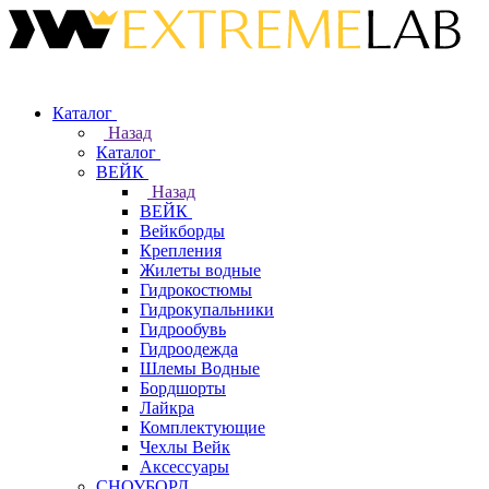
Каталог
Назад
Каталог
ВЕЙК
Назад
ВЕЙК
Вейкборды
Крепления
Жилеты водные
Гидрокостюмы
Гидрокупальники
Гидрообувь
Гидроодежда
Шлемы Водные
Бордшорты
Лайкра
Комплектующие
Чехлы Вейк
Аксессуары
СНОУБОРД