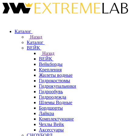
Каталог
Назад
Каталог
ВЕЙК
Назад
ВЕЙК
Вейкборды
Крепления
Жилеты водные
Гидрокостюмы
Гидрокупальники
Гидрообувь
Гидроодежда
Шлемы Водные
Бордшорты
Лайкра
Комплектующие
Чехлы Вейк
Аксессуары
СНОУБОРД