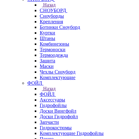
Назад
СНОУБОРД
Сноуборды
Крепления
Ботинки Сноуборд
Куртки
Штаны
Комбинезоны
Термоноски
Термоодежда
Защита
Маски
Чехлы Сноуборд
Комплектующие
ФОЙЛ
Назад
ФОЙЛ
Аксессуары
Гидрофойлы
Доски Вингфойл
Доски Гидрофойл
Запчасти
Гидрокостюмы
Комплектующие Гидрофойлы
Пончо