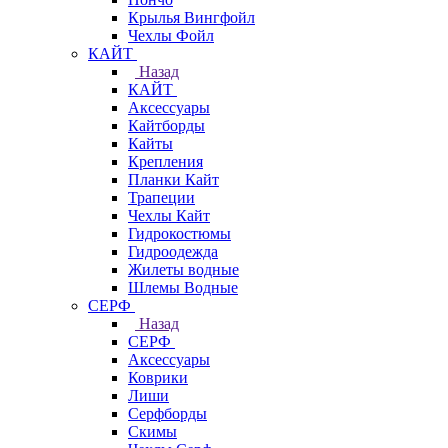
Крылья Вингфойл
Чехлы Фойл
КАЙТ
Назад
КАЙТ
Аксессуары
Кайтборды
Кайты
Крепления
Планки Кайт
Трапеции
Чехлы Кайт
Гидрокостюмы
Гидроодежда
Жилеты водные
Шлемы Водные
СЕРФ
Назад
СЕРФ
Аксессуары
Коврики
Лиши
Серфборды
Скимы