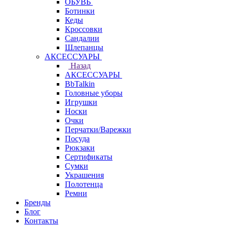
ОБУВЬ
Ботинки
Кеды
Кроссовки
Сандалии
Шлепанцы
АКСЕССУАРЫ
Назад
АКСЕССУАРЫ
BbTalkin
Головные уборы
Игрушки
Носки
Очки
Перчатки/Варежки
Посуда
Рюкзаки
Сертификаты
Сумки
Украшения
Полотенца
Ремни
Бренды
Блог
Контакты