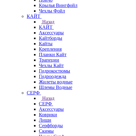
Крылья Вингфойл
Чехлы Фойл
КАЙТ
Назад
КАЙТ
Аксессуары
Кайтборды
Кайты
Крепления
Планки Кайт
Трапеции
Чехлы Кайт
Гидрокостюмы
Гидроодежда
Жилеты водные
Шлемы Водные
СЕРФ
Назад
СЕРФ
Аксессуары
Коврики
Лиши
Серфборды
Скимы