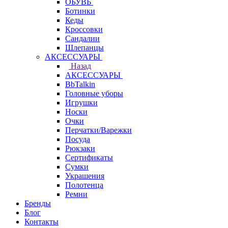
ОБУВЬ
Ботинки
Кеды
Кроссовки
Сандалии
Шлепанцы
АКСЕССУАРЫ
Назад
АКСЕССУАРЫ
BbTalkin
Головные уборы
Игрушки
Носки
Очки
Перчатки/Варежки
Посуда
Рюкзаки
Сертификаты
Сумки
Украшения
Полотенца
Ремни
Бренды
Блог
Контакты