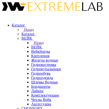
Каталог
Назад
Каталог
ВЕЙК
Назад
ВЕЙК
Вейкборды
Крепления
Жилеты водные
Гидрокостюмы
Гидрокупальники
Гидрообувь
Гидроодежда
Шлемы Водные
Бордшорты
Лайкра
Комплектующие
Чехлы Вейк
Аксессуары
СНОУБОРД