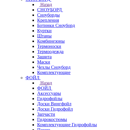
Назад
СНОУБОРД
Сноуборды
Крепления
Ботинки Сноуборд
Куртки
Штаны
Комбинезоны
Термоноски
Термоодежда
Защита
Маски
Чехлы Сноуборд
Комплектующие
ФОЙЛ
Назад
ФОЙЛ
Аксессуары
Гидрофойлы
Доски Вингфойл
Доски Гидрофойл
Запчасти
Гидрокостюмы
Комплектующие Гидрофойлы
Пончо