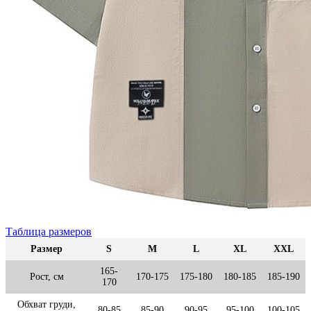
Таблица размеров
Размер
S
M
L
XL
XXL
165-
Рост, см
170-175
175-180
180-185
185-190
170
Обхват груди,
80-85
85-90
90-95
95-100
100-105