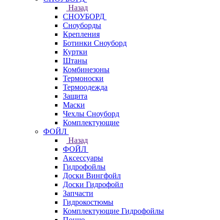
Назад
СНОУБОРД
Сноуборды
Крепления
Ботинки Сноуборд
Куртки
Штаны
Комбинезоны
Термоноски
Термоодежда
Защита
Маски
Чехлы Сноуборд
Комплектующие
ФОЙЛ
Назад
ФОЙЛ
Аксессуары
Гидрофойлы
Доски Вингфойл
Доски Гидрофойл
Запчасти
Гидрокостюмы
Комплектующие Гидрофойлы
Пончо