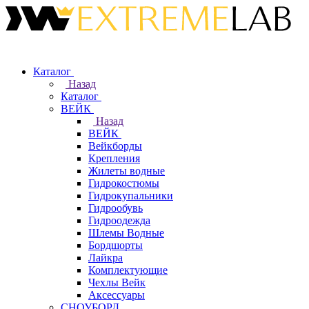
Каталог
Назад
Каталог
ВЕЙК
Назад
ВЕЙК
Вейкборды
Крепления
Жилеты водные
Гидрокостюмы
Гидрокупальники
Гидрообувь
Гидроодежда
Шлемы Водные
Бордшорты
Лайкра
Комплектующие
Чехлы Вейк
Аксессуары
СНОУБОРД