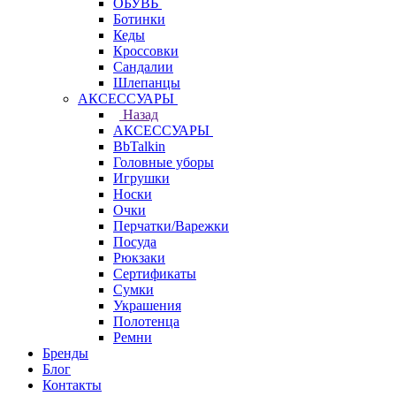
ОБУВЬ
Ботинки
Кеды
Кроссовки
Сандалии
Шлепанцы
АКСЕССУАРЫ
Назад
АКСЕССУАРЫ
BbTalkin
Головные уборы
Игрушки
Носки
Очки
Перчатки/Варежки
Посуда
Рюкзаки
Сертификаты
Сумки
Украшения
Полотенца
Ремни
Бренды
Блог
Контакты