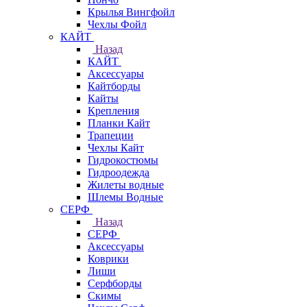
Крылья Вингфойл
Чехлы Фойл
КАЙТ
Назад
КАЙТ
Аксессуары
Кайтборды
Кайты
Крепления
Планки Кайт
Трапеции
Чехлы Кайт
Гидрокостюмы
Гидроодежда
Жилеты водные
Шлемы Водные
СЕРФ
Назад
СЕРФ
Аксессуары
Коврики
Лиши
Серфборды
Скимы