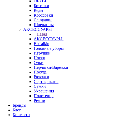
ОБУВЬ
Ботинки
Кеды
Кроссовки
Сандалии
Шлепанцы
АКСЕССУАРЫ
Назад
АКСЕССУАРЫ
BbTalkin
Головные уборы
Игрушки
Носки
Очки
Перчатки/Варежки
Посуда
Рюкзаки
Сертификаты
Сумки
Украшения
Полотенца
Ремни
Бренды
Блог
Контакты