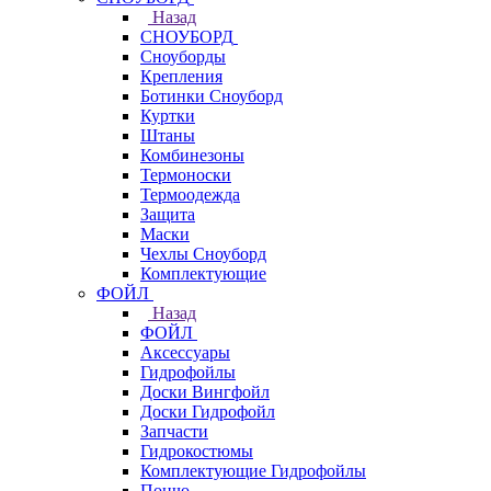
Назад
СНОУБОРД
Сноуборды
Крепления
Ботинки Сноуборд
Куртки
Штаны
Комбинезоны
Термоноски
Термоодежда
Защита
Маски
Чехлы Сноуборд
Комплектующие
ФОЙЛ
Назад
ФОЙЛ
Аксессуары
Гидрофойлы
Доски Вингфойл
Доски Гидрофойл
Запчасти
Гидрокостюмы
Комплектующие Гидрофойлы
Пончо