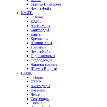
Крылья Вингфойл
Чехлы Фойл
КАЙТ
Назад
КАЙТ
Аксессуары
Кайтборды
Кайты
Крепления
Планки Кайт
Трапеции
Чехлы Кайт
Гидрокостюмы
Гидроодежда
Жилеты водные
Шлемы Водные
СЕРФ
Назад
СЕРФ
Аксессуары
Коврики
Лиши
Серфборды
Скимы