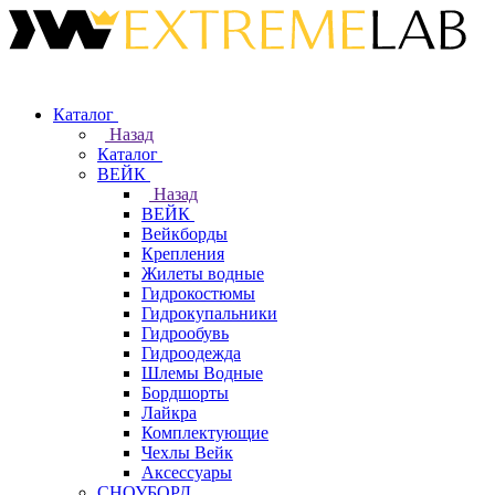
Каталог
Назад
Каталог
ВЕЙК
Назад
ВЕЙК
Вейкборды
Крепления
Жилеты водные
Гидрокостюмы
Гидрокупальники
Гидрообувь
Гидроодежда
Шлемы Водные
Бордшорты
Лайкра
Комплектующие
Чехлы Вейк
Аксессуары
СНОУБОРД