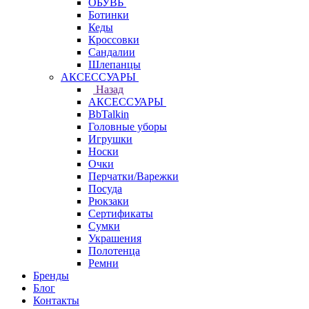
ОБУВЬ
Ботинки
Кеды
Кроссовки
Сандалии
Шлепанцы
АКСЕССУАРЫ
Назад
АКСЕССУАРЫ
BbTalkin
Головные уборы
Игрушки
Носки
Очки
Перчатки/Варежки
Посуда
Рюкзаки
Сертификаты
Сумки
Украшения
Полотенца
Ремни
Бренды
Блог
Контакты