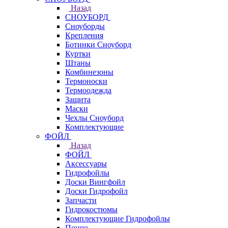
Назад
СНОУБОРД
Сноуборды
Крепления
Ботинки Сноуборд
Куртки
Штаны
Комбинезоны
Термоноски
Термоодежда
Защита
Маски
Чехлы Сноуборд
Комплектующие
ФОЙЛ
Назад
ФОЙЛ
Аксессуары
Гидрофойлы
Доски Вингфойл
Доски Гидрофойл
Запчасти
Гидрокостюмы
Комплектующие Гидрофойлы
Пончо