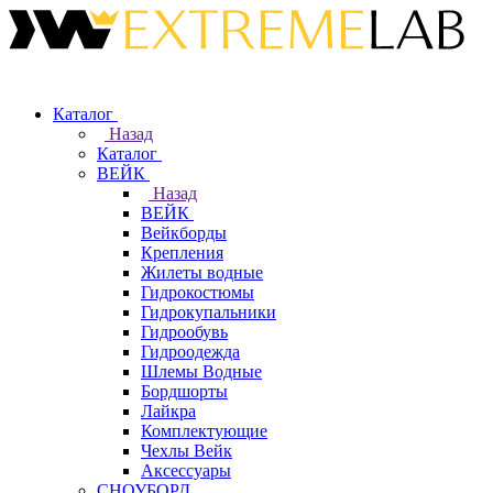
Каталог
Назад
Каталог
ВЕЙК
Назад
ВЕЙК
Вейкборды
Крепления
Жилеты водные
Гидрокостюмы
Гидрокупальники
Гидрообувь
Гидроодежда
Шлемы Водные
Бордшорты
Лайкра
Комплектующие
Чехлы Вейк
Аксессуары
СНОУБОРД