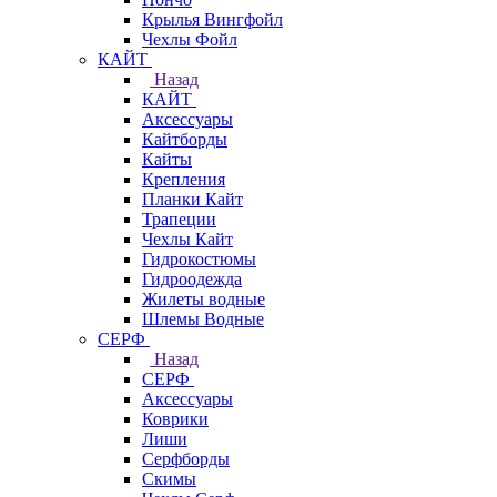
Крылья Вингфойл
Чехлы Фойл
КАЙТ
Назад
КАЙТ
Аксессуары
Кайтборды
Кайты
Крепления
Планки Кайт
Трапеции
Чехлы Кайт
Гидрокостюмы
Гидроодежда
Жилеты водные
Шлемы Водные
СЕРФ
Назад
СЕРФ
Аксессуары
Коврики
Лиши
Серфборды
Скимы