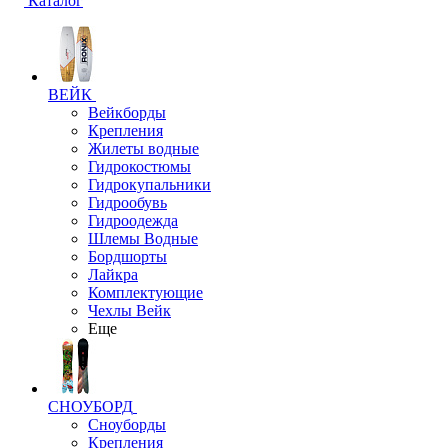
Каталог
ВЕЙК
Вейкборды
Крепления
Жилеты водные
Гидрокостюмы
Гидрокупальники
Гидрообувь
Гидроодежда
Шлемы Водные
Бордшорты
Лайкра
Комплектующие
Чехлы Вейк
Еще
СНОУБОРД
Сноуборды
Крепления