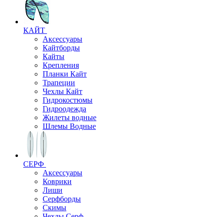
КАЙТ
Аксессуары
Кайтборды
Кайты
Крепления
Планки Кайт
Трапеции
Чехлы Кайт
Гидрокостюмы
Гидроодежда
Жилеты водные
Шлемы Водные
СЕРФ
Аксессуары
Коврики
Лиши
Серфборды
Скимы
Чехлы Cерф