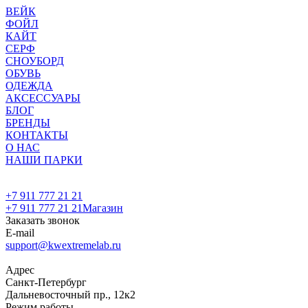
ВЕЙК
ФОЙЛ
КАЙТ
СЕРФ
СНОУБОРД
ОБУВЬ
ОДЕЖДА
АКСЕССУАРЫ
БЛОГ
БРЕНДЫ
КОНТАКТЫ
О НАС
НАШИ ПАРКИ
+7 911 777 21 21
+7 911 777 21 21
Магазин
Заказать звонок
E-mail
support@kwextremelab.ru
Адрес
Санкт-Петербург
Дальневосточный пр., 12к2
Режим работы