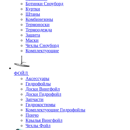
Ботинки Сноуборд
Куртки
Штаны
Комбинезоны
Термоноски
Термоодежда
Защита
Маски
Чехлы Сноуборд
Комплектующие
ФОЙЛ
Аксессуары
Гидрофойлы
Доски Вингфойл
Доски Гидрофойл
Запчасти
Гидрокостюмы
Комплектующие Гидрофойлы
Пончо
Крылья Вингфойл
Чехлы Фойл