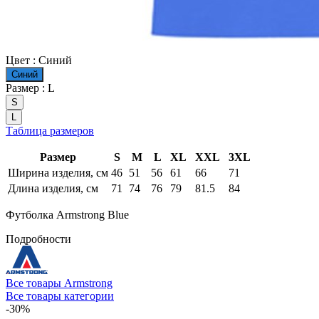
Цвет :
Синий
Синий
Размер :
L
S
L
Таблица размеров
Размер
S
M
L
XL
XXL
3XL
Ширина изделия, см
46
51
56
61
66
71
Длина изделия, см
71
74
76
79
81.5
84
Футболка Armstrong Blue
Подробности
Все товары Armstrong
Все товары категории
-30%