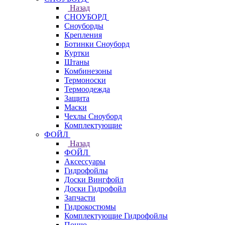
Назад
СНОУБОРД
Сноуборды
Крепления
Ботинки Сноуборд
Куртки
Штаны
Комбинезоны
Термоноски
Термоодежда
Защита
Маски
Чехлы Сноуборд
Комплектующие
ФОЙЛ
Назад
ФОЙЛ
Аксессуары
Гидрофойлы
Доски Вингфойл
Доски Гидрофойл
Запчасти
Гидрокостюмы
Комплектующие Гидрофойлы
Пончо