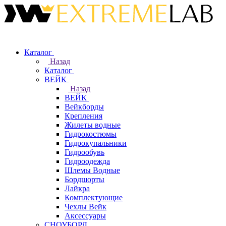
Каталог
Назад
Каталог
ВЕЙК
Назад
ВЕЙК
Вейкборды
Крепления
Жилеты водные
Гидрокостюмы
Гидрокупальники
Гидрообувь
Гидроодежда
Шлемы Водные
Бордшорты
Лайкра
Комплектующие
Чехлы Вейк
Аксессуары
СНОУБОРД