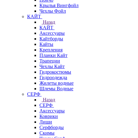
Крылья Вингфойл
Чехлы Фойл
КАЙТ
Назад
КАЙТ
Аксессуары
Кайтборды
Кайты
Крепления
Планки Кайт
Трапеции
Чехлы Кайт
Гидрокостюмы
Гидроодежда
Жилеты водные
Шлемы Водные
СЕРФ
Назад
СЕРФ
Аксессуары
Коврики
Лиши
Серфборды
Скимы