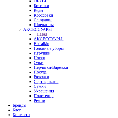
ОБУВЬ
Ботинки
Кеды
Кроссовки
Сандалии
Шлепанцы
АКСЕССУАРЫ
Назад
АКСЕССУАРЫ
BbTalkin
Головные уборы
Игрушки
Носки
Очки
Перчатки/Варежки
Посуда
Рюкзаки
Сертификаты
Сумки
Украшения
Полотенца
Ремни
Бренды
Блог
Контакты