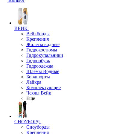
Каталог
ВЕЙК
Вейкборды
Крепления
Жилеты водные
Гидрокостюмы
Гидрокупальники
Гидрообувь
Гидроодежда
Шлемы Водные
Бордшорты
Лайкра
Комплектующие
Чехлы Вейк
Еще
СНОУБОРД
Сноуборды
Крепления