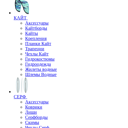
КАЙТ
Аксессуары
Кайтборды
Кайты
Крепления
Планки Кайт
Трапеции
Чехлы Кайт
Гидрокостюмы
Гидроодежда
Жилеты водные
Шлемы Водные
СЕРФ
Аксессуары
Коврики
Лиши
Серфборды
Скимы
Чехлы Cерф