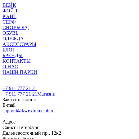
ВЕЙК
ФОЙЛ
КАЙТ
СЕРФ
СНОУБОРД
ОБУВЬ
ОДЕЖДА
АКСЕССУАРЫ
БЛОГ
БРЕНДЫ
КОНТАКТЫ
О НАС
НАШИ ПАРКИ
+7 911 777 21 21
+7 911 777 21 21
Магазин
Заказать звонок
E-mail
support@kwextremelab.ru
Адрес
Санкт-Петербург
Дальневосточный пр., 12к2
Режим работы