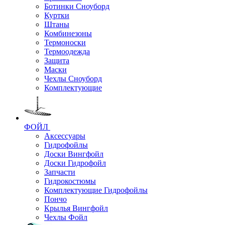
Ботинки Сноуборд
Куртки
Штаны
Комбинезоны
Термоноски
Термоодежда
Защита
Маски
Чехлы Сноуборд
Комплектующие
ФОЙЛ
Аксессуары
Гидрофойлы
Доски Вингфойл
Доски Гидрофойл
Запчасти
Гидрокостюмы
Комплектующие Гидрофойлы
Пончо
Крылья Вингфойл
Чехлы Фойл