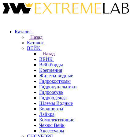
Каталог
Назад
Каталог
ВЕЙК
Назад
ВЕЙК
Вейкборды
Крепления
Жилеты водные
Гидрокостюмы
Гидрокупальники
Гидрообувь
Гидроодежда
Шлемы Водные
Бордшорты
Лайкра
Комплектующие
Чехлы Вейк
Аксессуары
СНОУБОРД