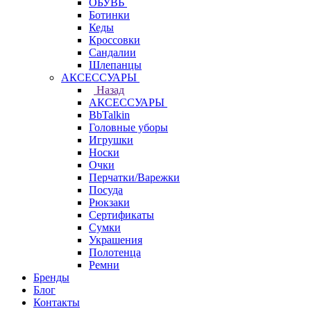
ОБУВЬ
Ботинки
Кеды
Кроссовки
Сандалии
Шлепанцы
АКСЕССУАРЫ
Назад
АКСЕССУАРЫ
BbTalkin
Головные уборы
Игрушки
Носки
Очки
Перчатки/Варежки
Посуда
Рюкзаки
Сертификаты
Сумки
Украшения
Полотенца
Ремни
Бренды
Блог
Контакты