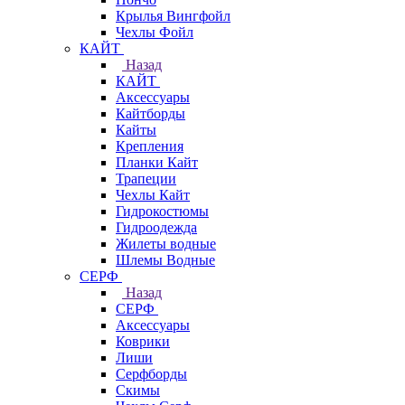
Крылья Вингфойл
Чехлы Фойл
КАЙТ
Назад
КАЙТ
Аксессуары
Кайтборды
Кайты
Крепления
Планки Кайт
Трапеции
Чехлы Кайт
Гидрокостюмы
Гидроодежда
Жилеты водные
Шлемы Водные
СЕРФ
Назад
СЕРФ
Аксессуары
Коврики
Лиши
Серфборды
Скимы