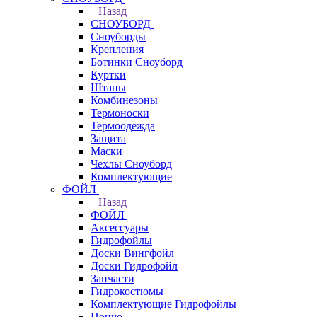
Назад
СНОУБОРД
Сноуборды
Крепления
Ботинки Сноуборд
Куртки
Штаны
Комбинезоны
Термоноски
Термоодежда
Защита
Маски
Чехлы Сноуборд
Комплектующие
ФОЙЛ
Назад
ФОЙЛ
Аксессуары
Гидрофойлы
Доски Вингфойл
Доски Гидрофойл
Запчасти
Гидрокостюмы
Комплектующие Гидрофойлы
Пончо