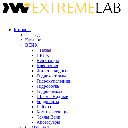
Каталог
Назад
Каталог
ВЕЙК
Назад
ВЕЙК
Вейкборды
Крепления
Жилеты водные
Гидрокостюмы
Гидрокупальники
Гидрообувь
Гидроодежда
Шлемы Водные
Бордшорты
Лайкра
Комплектующие
Чехлы Вейк
Аксессуары
СНОУБОРД