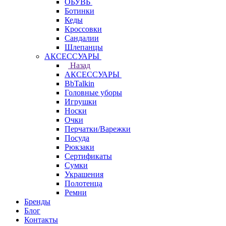
ОБУВЬ
Ботинки
Кеды
Кроссовки
Сандалии
Шлепанцы
АКСЕССУАРЫ
Назад
АКСЕССУАРЫ
BbTalkin
Головные уборы
Игрушки
Носки
Очки
Перчатки/Варежки
Посуда
Рюкзаки
Сертификаты
Сумки
Украшения
Полотенца
Ремни
Бренды
Блог
Контакты