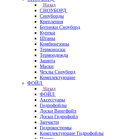
Назад
СНОУБОРД
Сноуборды
Крепления
Ботинки Сноуборд
Куртки
Штаны
Комбинезоны
Термоноски
Термоодежда
Защита
Маски
Чехлы Сноуборд
Комплектующие
ФОЙЛ
Назад
ФОЙЛ
Аксессуары
Гидрофойлы
Доски Вингфойл
Доски Гидрофойл
Запчасти
Гидрокостюмы
Комплектующие Гидрофойлы
Пончо