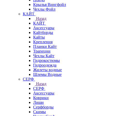
Крылья Вингфойл
Чехлы Фойл
КАЙТ
Назад
КАЙТ
Аксессуары
Кайтборды
Кайты
Крепления
Планки Кайт
Трапеции
Чехлы Кайт
Гидрокостюмы
Гидроодежда
Жилеты водные
Шлемы Водные
СЕРФ
Назад
СЕРФ
Аксессуары
Коврики
Лиши
Серфборды
Скимы