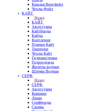
Крылья Вингфойл
Чехлы Фойл
КАЙТ
Назад
КАЙТ
Аксессуары
Кайтборды
Кайты
Крепления
Планки Кайт
Трапеции
Чехлы Кайт
Гидрокостюмы
Гидроодежда
Жилеты водные
Шлемы Водные
СЕРФ
Назад
СЕРФ
Аксессуары
Коврики
Лиши
Серфборды
Скимы