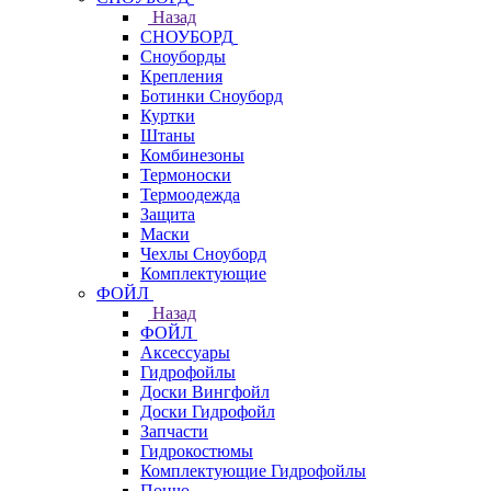
Назад
СНОУБОРД
Сноуборды
Крепления
Ботинки Сноуборд
Куртки
Штаны
Комбинезоны
Термоноски
Термоодежда
Защита
Маски
Чехлы Сноуборд
Комплектующие
ФОЙЛ
Назад
ФОЙЛ
Аксессуары
Гидрофойлы
Доски Вингфойл
Доски Гидрофойл
Запчасти
Гидрокостюмы
Комплектующие Гидрофойлы
Пончо