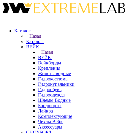
Каталог
Назад
Каталог
ВЕЙК
Назад
ВЕЙК
Вейкборды
Крепления
Жилеты водные
Гидрокостюмы
Гидрокупальники
Гидрообувь
Гидроодежда
Шлемы Водные
Бордшорты
Лайкра
Комплектующие
Чехлы Вейк
Аксессуары
СНОУБОРД