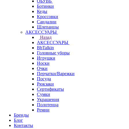
ОБУВЬ
Ботинки
Кеды
Кроссовки
Сандалии
Шлепанцы
АКСЕССУАРЫ
Назад
АКСЕССУАРЫ
BbTalkin
Головные уборы
Игрушки
Носки
Очки
Перчатки/Варежки
Посуда
Рюкзаки
Сертификаты
Сумки
Украшения
Полотенца
Ремни
Бренды
Блог
Контакты