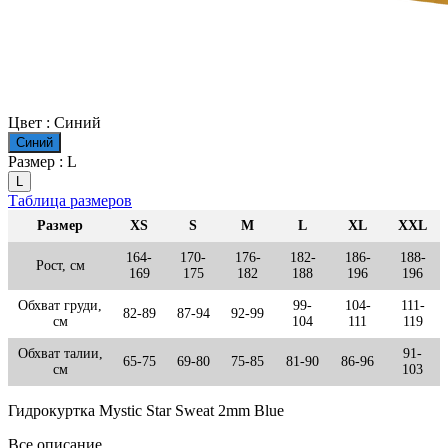
Цвет :
Синий
Синий
Размер :
L
L
Таблица размеров
Размер
XS
S
M
L
XL
XXL
164-
170-
176-
182-
186-
188-
Рост, см
169
175
182
188
196
196
Обхват груди,
99-
104-
111-
82-89
87-94
92-99
см
104
111
119
Обхват талии,
91-
65-75
69-80
75-85
81-90
86-96
см
103
Гидрокуртка Mystic Star Sweat 2mm Blue
Все описание