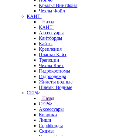
Крылья Вингфойл
Чехлы Фойл
КАЙТ
Назад
КАЙТ
Аксессуары
Кайтборды
Кайты
Крепления
Планки Кайт
Трапеции
Чехлы Кайт
Гидрокостюмы
Гидроодежда
Жилеты водные
Шлемы Водные
СЕРФ
Назад
СЕРФ
Аксессуары
Коврики
Лиши
Серфборды
Скимы