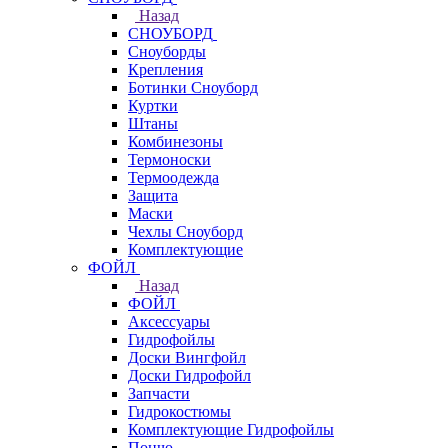
Назад
СНОУБОРД
Сноуборды
Крепления
Ботинки Сноуборд
Куртки
Штаны
Комбинезоны
Термоноски
Термоодежда
Защита
Маски
Чехлы Сноуборд
Комплектующие
ФОЙЛ
Назад
ФОЙЛ
Аксессуары
Гидрофойлы
Доски Вингфойл
Доски Гидрофойл
Запчасти
Гидрокостюмы
Комплектующие Гидрофойлы
Пончо