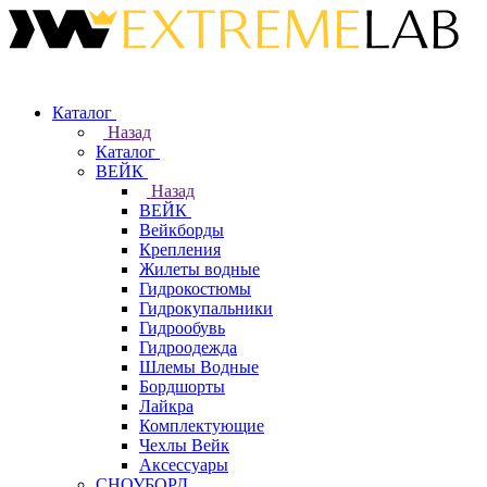
Каталог
Назад
Каталог
ВЕЙК
Назад
ВЕЙК
Вейкборды
Крепления
Жилеты водные
Гидрокостюмы
Гидрокупальники
Гидрообувь
Гидроодежда
Шлемы Водные
Бордшорты
Лайкра
Комплектующие
Чехлы Вейк
Аксессуары
СНОУБОРД