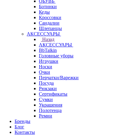
ОБУВЬ
Ботинки
Кеды
Кроссовки
Сандалии
Шлепанцы
АКСЕССУАРЫ
Назад
АКСЕССУАРЫ
BbTalkin
Головные уборы
Игрушки
Носки
Очки
Перчатки/Варежки
Посуда
Рюкзаки
Сертификаты
Сумки
Украшения
Полотенца
Ремни
Бренды
Блог
Контакты