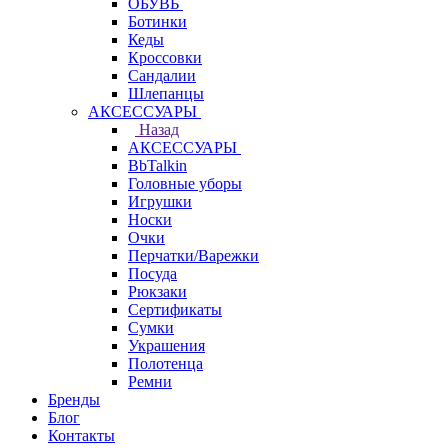
ОБУВЬ
Ботинки
Кеды
Кроссовки
Сандалии
Шлепанцы
АКСЕССУАРЫ
Назад
АКСЕССУАРЫ
BbTalkin
Головные уборы
Игрушки
Носки
Очки
Перчатки/Варежки
Посуда
Рюкзаки
Сертификаты
Сумки
Украшения
Полотенца
Ремни
Бренды
Блог
Контакты