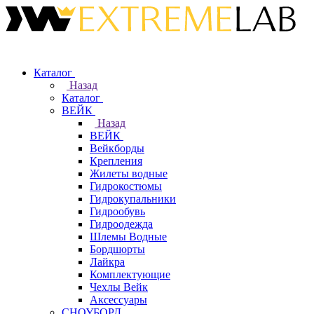
Каталог
Назад
Каталог
ВЕЙК
Назад
ВЕЙК
Вейкборды
Крепления
Жилеты водные
Гидрокостюмы
Гидрокупальники
Гидрообувь
Гидроодежда
Шлемы Водные
Бордшорты
Лайкра
Комплектующие
Чехлы Вейк
Аксессуары
СНОУБОРД