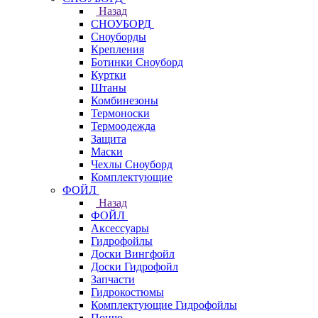
Назад
СНОУБОРД
Сноуборды
Крепления
Ботинки Сноуборд
Куртки
Штаны
Комбинезоны
Термоноски
Термоодежда
Защита
Маски
Чехлы Сноуборд
Комплектующие
ФОЙЛ
Назад
ФОЙЛ
Аксессуары
Гидрофойлы
Доски Вингфойл
Доски Гидрофойл
Запчасти
Гидрокостюмы
Комплектующие Гидрофойлы
Пончо