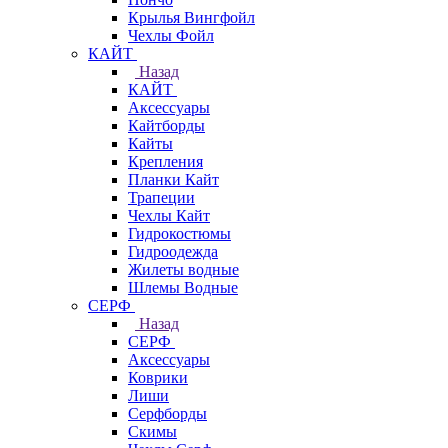
Крылья Вингфойл
Чехлы Фойл
КАЙТ
Назад
КАЙТ
Аксессуары
Кайтборды
Кайты
Крепления
Планки Кайт
Трапеции
Чехлы Кайт
Гидрокостюмы
Гидроодежда
Жилеты водные
Шлемы Водные
СЕРФ
Назад
СЕРФ
Аксессуары
Коврики
Лиши
Серфборды
Скимы