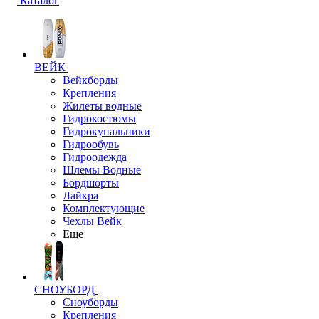
Каталог
ВЕЙК
Вейкборды
Крепления
Жилеты водные
Гидрокостюмы
Гидрокупальники
Гидрообувь
Гидроодежда
Шлемы Водные
Бордшорты
Лайкра
Комплектующие
Чехлы Вейк
Еще
СНОУБОРД
Сноуборды
Крепления