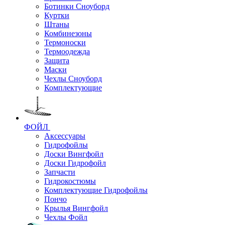
Ботинки Сноуборд
Куртки
Штаны
Комбинезоны
Термоноски
Термоодежда
Защита
Маски
Чехлы Сноуборд
Комплектующие
ФОЙЛ
Аксессуары
Гидрофойлы
Доски Вингфойл
Доски Гидрофойл
Запчасти
Гидрокостюмы
Комплектующие Гидрофойлы
Пончо
Крылья Вингфойл
Чехлы Фойл