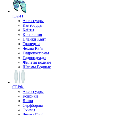
КАЙТ
Аксессуары
Кайтборды
Кайты
Крепления
Планки Кайт
Трапеции
Чехлы Кайт
Гидрокостюмы
Гидроодежда
Жилеты водные
Шлемы Водные
СЕРФ
Аксессуары
Коврики
Лиши
Серфборды
Скимы
Чехлы Cерф