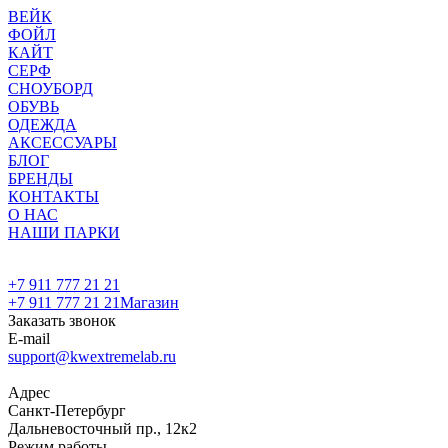
ВЕЙК
ФОЙЛ
КАЙТ
СЕРФ
СНОУБОРД
ОБУВЬ
ОДЕЖДА
АКСЕССУАРЫ
БЛОГ
БРЕНДЫ
КОНТАКТЫ
О НАС
НАШИ ПАРКИ
+7 911 777 21 21
+7 911 777 21 21
Магазин
Заказать звонок
E-mail
support@kwextremelab.ru
Адрес
Санкт-Петербург
Дальневосточный пр., 12к2
Режим работы