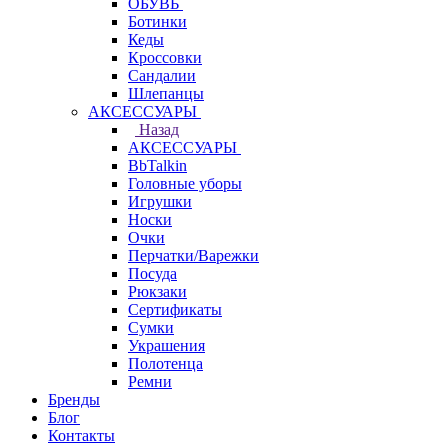
ОБУВЬ
Ботинки
Кеды
Кроссовки
Сандалии
Шлепанцы
АКСЕССУАРЫ
Назад
АКСЕССУАРЫ
BbTalkin
Головные уборы
Игрушки
Носки
Очки
Перчатки/Варежки
Посуда
Рюкзаки
Сертификаты
Сумки
Украшения
Полотенца
Ремни
Бренды
Блог
Контакты