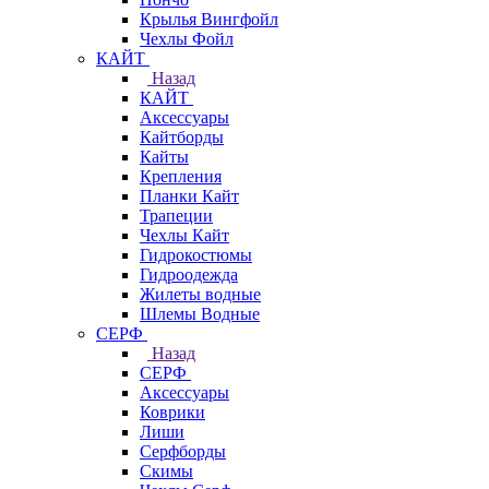
Крылья Вингфойл
Чехлы Фойл
КАЙТ
Назад
КАЙТ
Аксессуары
Кайтборды
Кайты
Крепления
Планки Кайт
Трапеции
Чехлы Кайт
Гидрокостюмы
Гидроодежда
Жилеты водные
Шлемы Водные
СЕРФ
Назад
СЕРФ
Аксессуары
Коврики
Лиши
Серфборды
Скимы