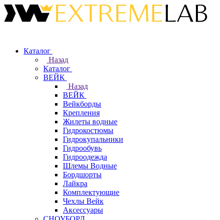
Каталог
Назад
Каталог
ВЕЙК
Назад
ВЕЙК
Вейкборды
Крепления
Жилеты водные
Гидрокостюмы
Гидрокупальники
Гидрообувь
Гидроодежда
Шлемы Водные
Бордшорты
Лайкра
Комплектующие
Чехлы Вейк
Аксессуары
СНОУБОРД