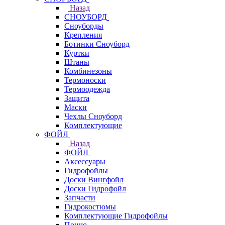
Назад
СНОУБОРД
Сноуборды
Крепления
Ботинки Сноуборд
Куртки
Штаны
Комбинезоны
Термоноски
Термоодежда
Защита
Маски
Чехлы Сноуборд
Комплектующие
ФОЙЛ
Назад
ФОЙЛ
Аксессуары
Гидрофойлы
Доски Вингфойл
Доски Гидрофойл
Запчасти
Гидрокостюмы
Комплектующие Гидрофойлы
Пончо