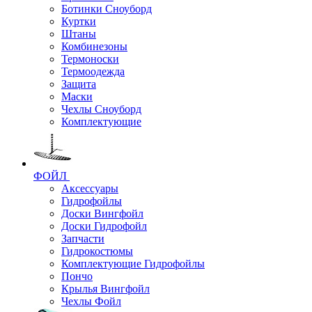
Ботинки Сноуборд
Куртки
Штаны
Комбинезоны
Термоноски
Термоодежда
Защита
Маски
Чехлы Сноуборд
Комплектующие
ФОЙЛ
Аксессуары
Гидрофойлы
Доски Вингфойл
Доски Гидрофойл
Запчасти
Гидрокостюмы
Комплектующие Гидрофойлы
Пончо
Крылья Вингфойл
Чехлы Фойл