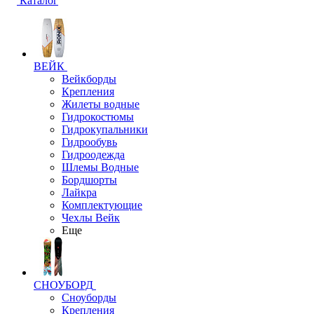
Каталог
ВЕЙК
Вейкборды
Крепления
Жилеты водные
Гидрокостюмы
Гидрокупальники
Гидрообувь
Гидроодежда
Шлемы Водные
Бордшорты
Лайкра
Комплектующие
Чехлы Вейк
Еще
СНОУБОРД
Сноуборды
Крепления