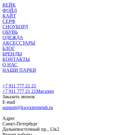
ВЕЙК
ФОЙЛ
КАЙТ
СЕРФ
СНОУБОРД
ОБУВЬ
ОДЕЖДА
АКСЕССУАРЫ
БЛОГ
БРЕНДЫ
КОНТАКТЫ
О НАС
НАШИ ПАРКИ
+7 911 777 21 21
+7 911 777 21 21
Магазин
Заказать звонок
E-mail
support@kwextremelab.ru
Адрес
Санкт-Петербург
Дальневосточный пр., 12к2
Режим работы