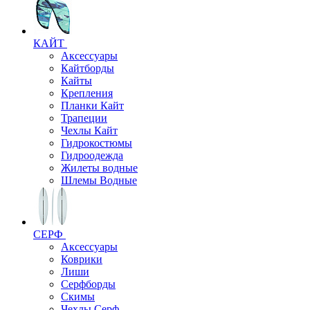
КАЙТ
Аксессуары
Кайтборды
Кайты
Крепления
Планки Кайт
Трапеции
Чехлы Кайт
Гидрокостюмы
Гидроодежда
Жилеты водные
Шлемы Водные
СЕРФ
Аксессуары
Коврики
Лиши
Серфборды
Скимы
Чехлы Cерф