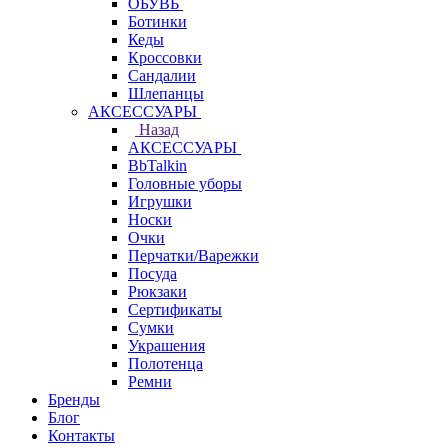
ОБУВЬ
Ботинки
Кеды
Кроссовки
Сандалии
Шлепанцы
АКСЕССУАРЫ
Назад
АКСЕССУАРЫ
BbTalkin
Головные уборы
Игрушки
Носки
Очки
Перчатки/Варежки
Посуда
Рюкзаки
Сертификаты
Сумки
Украшения
Полотенца
Ремни
Бренды
Блог
Контакты