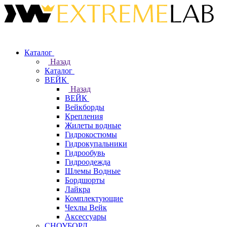
Каталог
Назад
Каталог
ВЕЙК
Назад
ВЕЙК
Вейкборды
Крепления
Жилеты водные
Гидрокостюмы
Гидрокупальники
Гидрообувь
Гидроодежда
Шлемы Водные
Бордшорты
Лайкра
Комплектующие
Чехлы Вейк
Аксессуары
СНОУБОРД