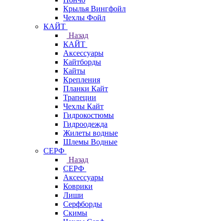
Крылья Вингфойл
Чехлы Фойл
КАЙТ
Назад
КАЙТ
Аксессуары
Кайтборды
Кайты
Крепления
Планки Кайт
Трапеции
Чехлы Кайт
Гидрокостюмы
Гидроодежда
Жилеты водные
Шлемы Водные
СЕРФ
Назад
СЕРФ
Аксессуары
Коврики
Лиши
Серфборды
Скимы