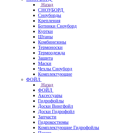
Назад
СНОУБОРД
Сноуборды
Крепления
Ботинки Сноуборд
Куртки
Штаны
Комбинезоны
Термоноски
Термоодежда
Защита
Маски
Чехлы Сноуборд
Комплектующие
ФОЙЛ
Назад
ФОЙЛ
Аксессуары
Гидрофойлы
Доски Вингфойл
Доски Гидрофойл
Запчасти
Гидрокостюмы
Комплектующие Гидрофойлы
Пончо