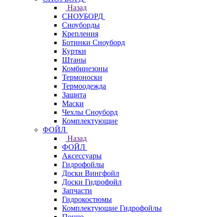
Назад
СНОУБОРД
Сноуборды
Крепления
Ботинки Сноуборд
Куртки
Штаны
Комбинезоны
Термоноски
Термоодежда
Защита
Маски
Чехлы Сноуборд
Комплектующие
ФОЙЛ
Назад
ФОЙЛ
Аксессуары
Гидрофойлы
Доски Вингфойл
Доски Гидрофойл
Запчасти
Гидрокостюмы
Комплектующие Гидрофойлы
Пончо