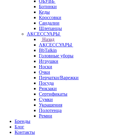
ОБУВЬ
Ботинки
Кеды
Кроссовки
Сандалии
Шлепанцы
АКСЕССУАРЫ
Назад
АКСЕССУАРЫ
BbTalkin
Головные уборы
Игрушки
Носки
Очки
Перчатки/Варежки
Посуда
Рюкзаки
Сертификаты
Сумки
Украшения
Полотенца
Ремни
Бренды
Блог
Контакты