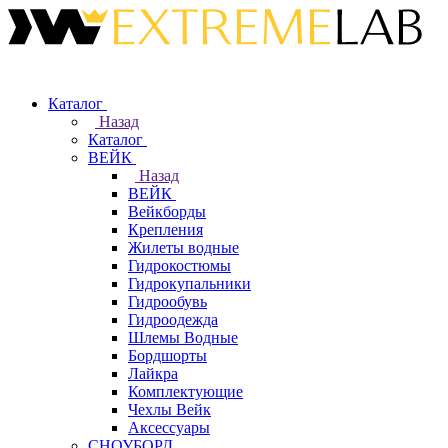
Каталог
Назад
Каталог
ВЕЙК
Назад
ВЕЙК
Вейкборды
Крепления
Жилеты водные
Гидрокостюмы
Гидрокупальники
Гидрообувь
Гидроодежда
Шлемы Водные
Бордшорты
Лайкра
Комплектующие
Чехлы Вейк
Аксессуары
СНОУБОРД