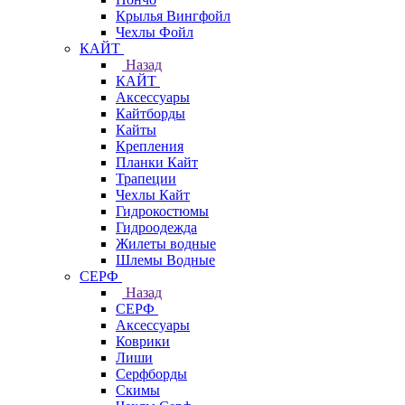
Крылья Вингфойл
Чехлы Фойл
КАЙТ
Назад
КАЙТ
Аксессуары
Кайтборды
Кайты
Крепления
Планки Кайт
Трапеции
Чехлы Кайт
Гидрокостюмы
Гидроодежда
Жилеты водные
Шлемы Водные
СЕРФ
Назад
СЕРФ
Аксессуары
Коврики
Лиши
Серфборды
Скимы