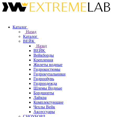
Каталог
Назад
Каталог
ВЕЙК
Назад
ВЕЙК
Вейкборды
Крепления
Жилеты водные
Гидрокостюмы
Гидрокупальники
Гидрообувь
Гидроодежда
Шлемы Водные
Бордшорты
Лайкра
Комплектующие
Чехлы Вейк
Аксессуары
СНОУБОРД