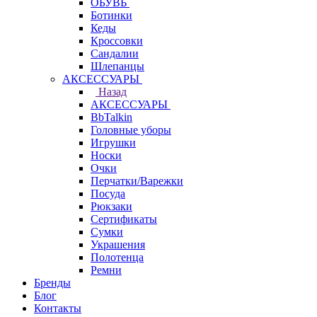
ОБУВЬ
Ботинки
Кеды
Кроссовки
Сандалии
Шлепанцы
АКСЕССУАРЫ
Назад
АКСЕССУАРЫ
BbTalkin
Головные уборы
Игрушки
Носки
Очки
Перчатки/Варежки
Посуда
Рюкзаки
Сертификаты
Сумки
Украшения
Полотенца
Ремни
Бренды
Блог
Контакты