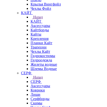
Крылья Вингфойл
Чехлы Фойл
КАЙТ
Назад
КАЙТ
Аксессуары
Кайтборды
Кайты
Крепления
Планки Кайт
Трапеции
Чехлы Кайт
Гидрокостюмы
Гидроодежда
Жилеты водные
Шлемы Водные
СЕРФ
Назад
СЕРФ
Аксессуары
Коврики
Лиши
Серфборды
Скимы