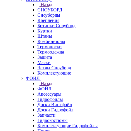
Назад
СНОУБОРД
Сноуборды
Крепления
Ботинки Сноуборд
Куртки
Штаны
Комбинезоны
Термоноски
Термоодежда
Защита
Маски
Чехлы Сноуборд
Комплектующие
ФОЙЛ
Назад
ФОЙЛ
Аксессуары
Гидрофойлы
Доски Вингфойл
Доски Гидрофойл
Запчасти
Гидрокостюмы
Комплектующие Гидрофойлы
Пончо