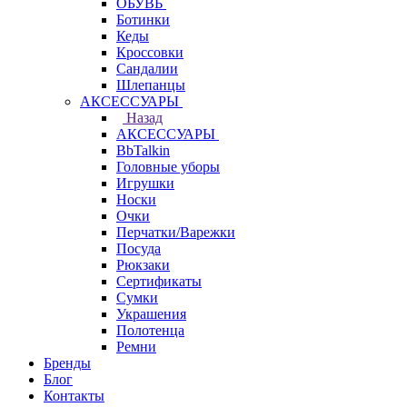
ОБУВЬ
Ботинки
Кеды
Кроссовки
Сандалии
Шлепанцы
АКСЕССУАРЫ
Назад
АКСЕССУАРЫ
BbTalkin
Головные уборы
Игрушки
Носки
Очки
Перчатки/Варежки
Посуда
Рюкзаки
Сертификаты
Сумки
Украшения
Полотенца
Ремни
Бренды
Блог
Контакты