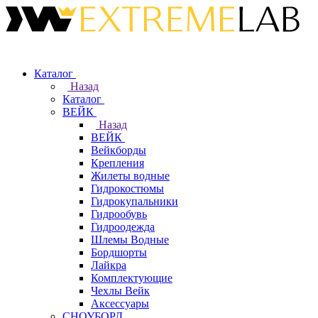
Каталог
Назад
Каталог
ВЕЙК
Назад
ВЕЙК
Вейкборды
Крепления
Жилеты водные
Гидрокостюмы
Гидрокупальники
Гидрообувь
Гидроодежда
Шлемы Водные
Бордшорты
Лайкра
Комплектующие
Чехлы Вейк
Аксессуары
СНОУБОРД