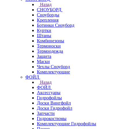
Назад
СНОУБОРД
Сноуборды
Крепления
Ботинки Сноуборд
Куртки
Штаны
Комбинезоны
Термоноски
Термоодежда
Защита
Маски
Чехлы Сноуборд
Комплектующие
ФОЙЛ
Назад
ФОЙЛ
Аксессуары
Гидрофойлы
Доски Вингфойл
Доски Гидрофойл
Запчасти
Гидрокостюмы
Комплектующие Гидрофойлы
Пончо