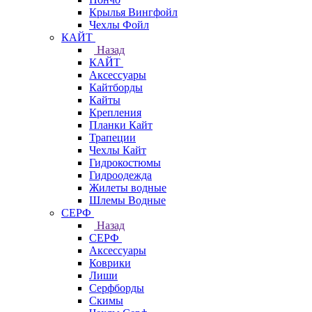
Крылья Вингфойл
Чехлы Фойл
КАЙТ
Назад
КАЙТ
Аксессуары
Кайтборды
Кайты
Крепления
Планки Кайт
Трапеции
Чехлы Кайт
Гидрокостюмы
Гидроодежда
Жилеты водные
Шлемы Водные
СЕРФ
Назад
СЕРФ
Аксессуары
Коврики
Лиши
Серфборды
Скимы