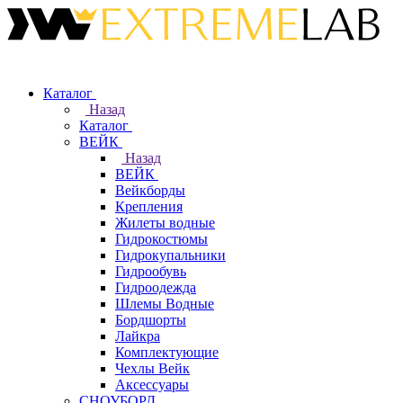
Каталог
Назад
Каталог
ВЕЙК
Назад
ВЕЙК
Вейкборды
Крепления
Жилеты водные
Гидрокостюмы
Гидрокупальники
Гидрообувь
Гидроодежда
Шлемы Водные
Бордшорты
Лайкра
Комплектующие
Чехлы Вейк
Аксессуары
СНОУБОРД