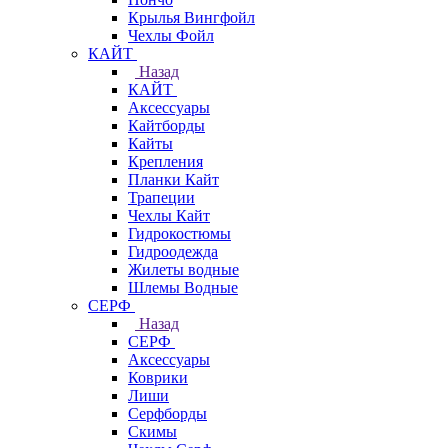
Крылья Вингфойл
Чехлы Фойл
КАЙТ
Назад
КАЙТ
Аксессуары
Кайтборды
Кайты
Крепления
Планки Кайт
Трапеции
Чехлы Кайт
Гидрокостюмы
Гидроодежда
Жилеты водные
Шлемы Водные
СЕРФ
Назад
СЕРФ
Аксессуары
Коврики
Лиши
Серфборды
Скимы