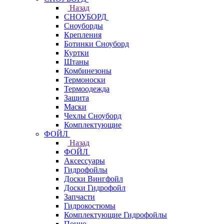
Назад
СНОУБОРД
Сноуборды
Крепления
Ботинки Сноуборд
Куртки
Штаны
Комбинезоны
Термоноски
Термоодежда
Защита
Маски
Чехлы Сноуборд
Комплектующие
ФОЙЛ
Назад
ФОЙЛ
Аксессуары
Гидрофойлы
Доски Вингфойл
Доски Гидрофойл
Запчасти
Гидрокостюмы
Комплектующие Гидрофойлы
Пончо