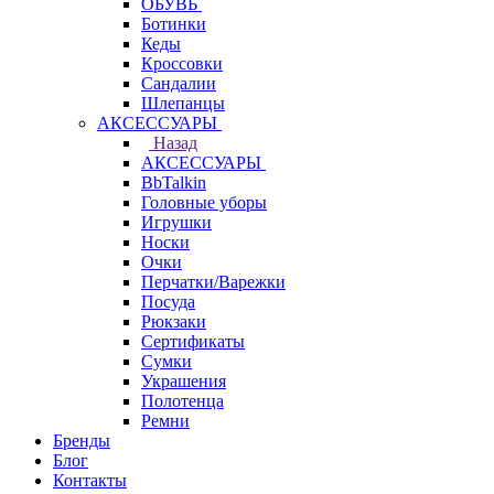
ОБУВЬ
Ботинки
Кеды
Кроссовки
Сандалии
Шлепанцы
АКСЕССУАРЫ
Назад
АКСЕССУАРЫ
BbTalkin
Головные уборы
Игрушки
Носки
Очки
Перчатки/Варежки
Посуда
Рюкзаки
Сертификаты
Сумки
Украшения
Полотенца
Ремни
Бренды
Блог
Контакты