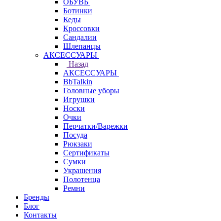
ОБУВЬ
Ботинки
Кеды
Кроссовки
Сандалии
Шлепанцы
АКСЕССУАРЫ
Назад
АКСЕССУАРЫ
BbTalkin
Головные уборы
Игрушки
Носки
Очки
Перчатки/Варежки
Посуда
Рюкзаки
Сертификаты
Сумки
Украшения
Полотенца
Ремни
Бренды
Блог
Контакты