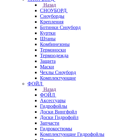
Назад
СНОУБОРД
Сноуборды
Крепления
Ботинки Сноуборд
Куртки
Штаны
Комбинезоны
Термоноски
Термоодежда
Защита
Маски
Чехлы Сноуборд
Комплектующие
ФОЙЛ
Назад
ФОЙЛ
Аксессуары
Гидрофойлы
Доски Вингфойл
Доски Гидрофойл
Запчасти
Гидрокостюмы
Комплектующие Гидрофойлы
Пончо