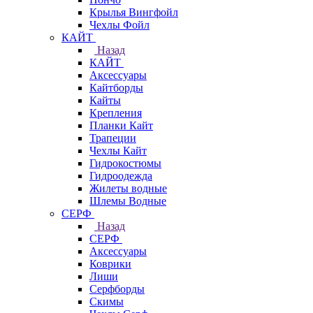
Крылья Вингфойл
Чехлы Фойл
КАЙТ
Назад
КАЙТ
Аксессуары
Кайтборды
Кайты
Крепления
Планки Кайт
Трапеции
Чехлы Кайт
Гидрокостюмы
Гидроодежда
Жилеты водные
Шлемы Водные
СЕРФ
Назад
СЕРФ
Аксессуары
Коврики
Лиши
Серфборды
Скимы