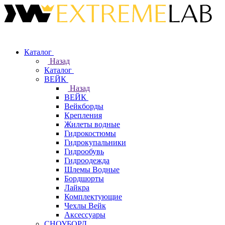
Каталог
Назад
Каталог
ВЕЙК
Назад
ВЕЙК
Вейкборды
Крепления
Жилеты водные
Гидрокостюмы
Гидрокупальники
Гидрообувь
Гидроодежда
Шлемы Водные
Бордшорты
Лайкра
Комплектующие
Чехлы Вейк
Аксессуары
СНОУБОРД