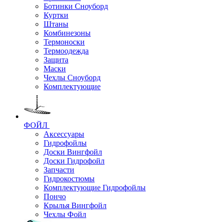
Ботинки Сноуборд
Куртки
Штаны
Комбинезоны
Термоноски
Термоодежда
Защита
Маски
Чехлы Сноуборд
Комплектующие
ФОЙЛ
Аксессуары
Гидрофойлы
Доски Вингфойл
Доски Гидрофойл
Запчасти
Гидрокостюмы
Комплектующие Гидрофойлы
Пончо
Крылья Вингфойл
Чехлы Фойл