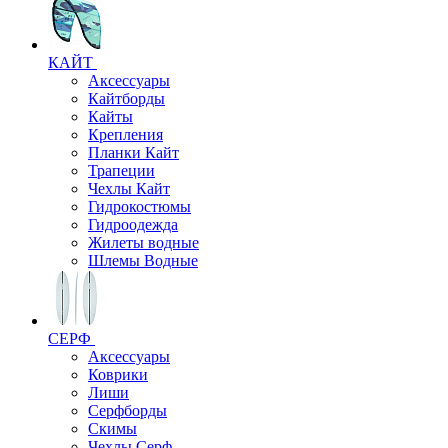
КАЙТ
Аксессуары
Кайтборды
Кайты
Крепления
Планки Кайт
Трапеции
Чехлы Кайт
Гидрокостюмы
Гидроодежда
Жилеты водные
Шлемы Водные
СЕРФ
Аксессуары
Коврики
Лиши
Серфборды
Скимы
Чехлы Cерф