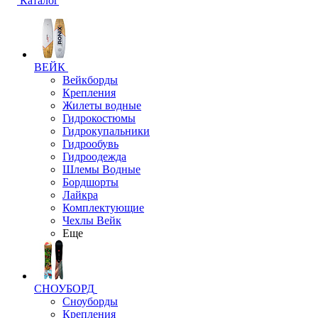
Каталог
ВЕЙК
Вейкборды
Крепления
Жилеты водные
Гидрокостюмы
Гидрокупальники
Гидрообувь
Гидроодежда
Шлемы Водные
Бордшорты
Лайкра
Комплектующие
Чехлы Вейк
Еще
СНОУБОРД
Сноуборды
Крепления