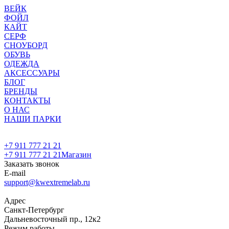
ВЕЙК
ФОЙЛ
КАЙТ
СЕРФ
СНОУБОРД
ОБУВЬ
ОДЕЖДА
АКСЕССУАРЫ
БЛОГ
БРЕНДЫ
КОНТАКТЫ
О НАС
НАШИ ПАРКИ
+7 911 777 21 21
+7 911 777 21 21
Магазин
Заказать звонок
E-mail
support@kwextremelab.ru
Адрес
Санкт-Петербург
Дальневосточный пр., 12к2
Режим работы