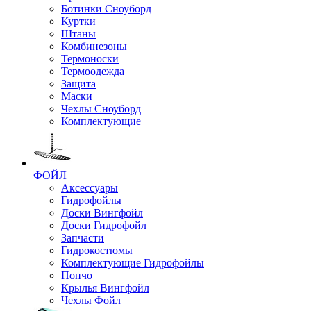
Ботинки Сноуборд
Куртки
Штаны
Комбинезоны
Термоноски
Термоодежда
Защита
Маски
Чехлы Сноуборд
Комплектующие
ФОЙЛ
Аксессуары
Гидрофойлы
Доски Вингфойл
Доски Гидрофойл
Запчасти
Гидрокостюмы
Комплектующие Гидрофойлы
Пончо
Крылья Вингфойл
Чехлы Фойл