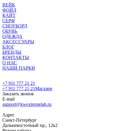
ВЕЙК
ФОЙЛ
КАЙТ
СЕРФ
СНОУБОРД
ОБУВЬ
ОДЕЖДА
АКСЕССУАРЫ
БЛОГ
БРЕНДЫ
КОНТАКТЫ
О НАС
НАШИ ПАРКИ
+7 911 777 21 21
+7 911 777 21 21
Магазин
Заказать звонок
E-mail
support@kwextremelab.ru
Адрес
Санкт-Петербург
Дальневосточный пр., 12к2
Режим работы