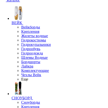
Каталог
ВЕЙК
Вейкборды
Крепления
Жилеты водные
Гидрокостюмы
Гидрокупальники
Гидрообувь
Гидроодежда
Шлемы Водные
Бордшорты
Лайкра
Комплектующие
Чехлы Вейк
Еще
СНОУБОРД
Сноуборды
Крепления