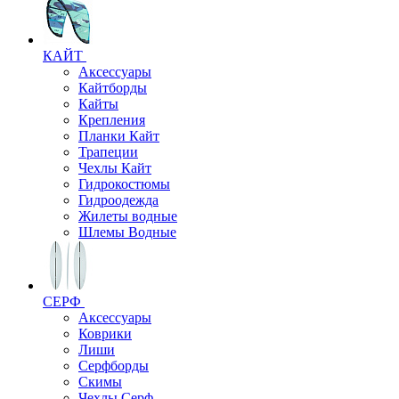
КАЙТ
Аксессуары
Кайтборды
Кайты
Крепления
Планки Кайт
Трапеции
Чехлы Кайт
Гидрокостюмы
Гидроодежда
Жилеты водные
Шлемы Водные
СЕРФ
Аксессуары
Коврики
Лиши
Серфборды
Скимы
Чехлы Cерф