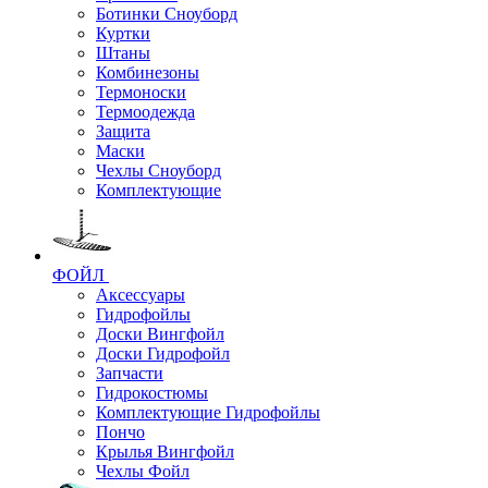
Ботинки Сноуборд
Куртки
Штаны
Комбинезоны
Термоноски
Термоодежда
Защита
Маски
Чехлы Сноуборд
Комплектующие
ФОЙЛ
Аксессуары
Гидрофойлы
Доски Вингфойл
Доски Гидрофойл
Запчасти
Гидрокостюмы
Комплектующие Гидрофойлы
Пончо
Крылья Вингфойл
Чехлы Фойл