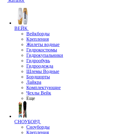
Каталог
ВЕЙК
Вейкборды
Крепления
Жилеты водные
Гидрокостюмы
Гидрокупальники
Гидрообувь
Гидроодежда
Шлемы Водные
Бордшорты
Лайкра
Комплектующие
Чехлы Вейк
Еще
СНОУБОРД
Сноуборды
Крепления