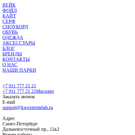
ВЕЙК
ФОЙЛ
КАЙТ
СЕРФ
СНОУБОРД
ОБУВЬ
ОДЕЖДА
АКСЕССУАРЫ
БЛОГ
БРЕНДЫ
КОНТАКТЫ
О НАС
НАШИ ПАРКИ
+7 911 777 21 21
+7 911 777 21 21
Магазин
Заказать звонок
E-mail
support@kwextremelab.ru
Адрес
Санкт-Петербург
Дальневосточный пр., 12к2
Режим работы