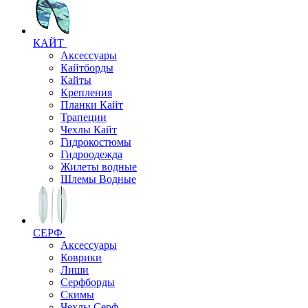
КАЙТ
Аксессуары
Кайтборды
Кайты
Крепления
Планки Кайт
Трапеции
Чехлы Кайт
Гидрокостюмы
Гидроодежда
Жилеты водные
Шлемы Водные
СЕРФ
Аксессуары
Коврики
Лиши
Серфборды
Скимы
Чехлы Cерф