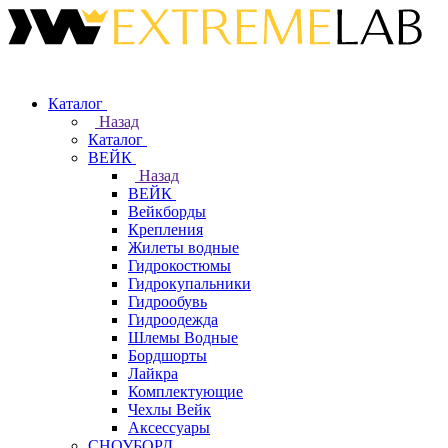
Каталог
Назад
Каталог
ВЕЙК
Назад
ВЕЙК
Вейкборды
Крепления
Жилеты водные
Гидрокостюмы
Гидрокупальники
Гидрообувь
Гидроодежда
Шлемы Водные
Бордшорты
Лайкра
Комплектующие
Чехлы Вейк
Аксессуары
СНОУБОРД