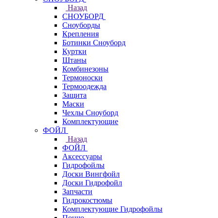
Назад
СНОУБОРД
Сноуборды
Крепления
Ботинки Сноуборд
Куртки
Штаны
Комбинезоны
Термоноски
Термоодежда
Защита
Маски
Чехлы Сноуборд
Комплектующие
ФОЙЛ
Назад
ФОЙЛ
Аксессуары
Гидрофойлы
Доски Вингфойл
Доски Гидрофойл
Запчасти
Гидрокостюмы
Комплектующие Гидрофойлы
Пончо