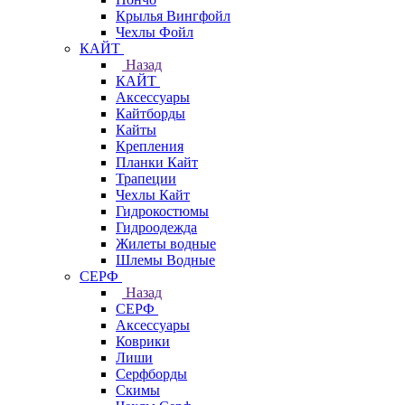
Крылья Вингфойл
Чехлы Фойл
КАЙТ
Назад
КАЙТ
Аксессуары
Кайтборды
Кайты
Крепления
Планки Кайт
Трапеции
Чехлы Кайт
Гидрокостюмы
Гидроодежда
Жилеты водные
Шлемы Водные
СЕРФ
Назад
СЕРФ
Аксессуары
Коврики
Лиши
Серфборды
Скимы