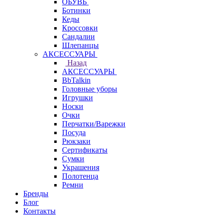
ОБУВЬ
Ботинки
Кеды
Кроссовки
Сандалии
Шлепанцы
АКСЕССУАРЫ
Назад
АКСЕССУАРЫ
BbTalkin
Головные уборы
Игрушки
Носки
Очки
Перчатки/Варежки
Посуда
Рюкзаки
Сертификаты
Сумки
Украшения
Полотенца
Ремни
Бренды
Блог
Контакты