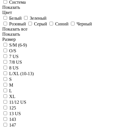
Система
Показать
Цвет
Белый
Зеленый
Розовый
Серый
Синий
Черный
Показать все
Показать
Размер
S/M (6-9)
O/S
7 US
7/8 US
8 US
L/XL (10-13)
S
M
L
XL
11/12 US
125
13 US
143
147