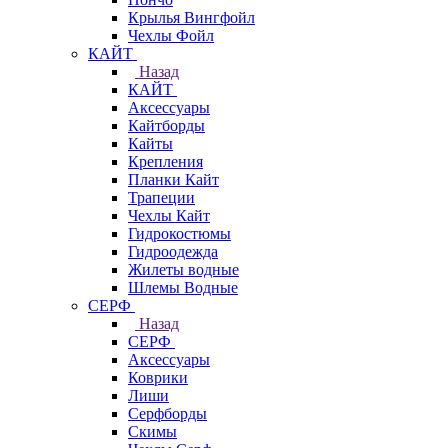
Крылья Вингфойл
Чехлы Фойл
КАЙТ
Назад
КАЙТ
Аксессуары
Кайтборды
Кайты
Крепления
Планки Кайт
Трапеции
Чехлы Кайт
Гидрокостюмы
Гидроодежда
Жилеты водные
Шлемы Водные
СЕРФ
Назад
СЕРФ
Аксессуары
Коврики
Лиши
Серфборды
Скимы