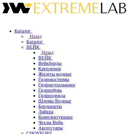
Каталог
Назад
Каталог
ВЕЙК
Назад
ВЕЙК
Вейкборды
Крепления
Жилеты водные
Гидрокостюмы
Гидрокупальники
Гидрообувь
Гидроодежда
Шлемы Водные
Бордшорты
Лайкра
Комплектующие
Чехлы Вейк
Аксессуары
СНОУБОРД