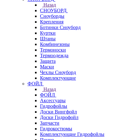
Назад
СНОУБОРД
Сноуборды
Крепления
Ботинки Сноуборд
Куртки
Штаны
Комбинезоны
Термоноски
Термоодежда
Защита
Маски
Чехлы Сноуборд
Комплектующие
ФОЙЛ
Назад
ФОЙЛ
Аксессуары
Гидрофойлы
Доски Вингфойл
Доски Гидрофойл
Запчасти
Гидрокостюмы
Комплектующие Гидрофойлы
Пончо