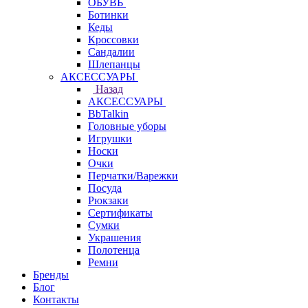
ОБУВЬ
Ботинки
Кеды
Кроссовки
Сандалии
Шлепанцы
АКСЕССУАРЫ
Назад
АКСЕССУАРЫ
BbTalkin
Головные уборы
Игрушки
Носки
Очки
Перчатки/Варежки
Посуда
Рюкзаки
Сертификаты
Сумки
Украшения
Полотенца
Ремни
Бренды
Блог
Контакты