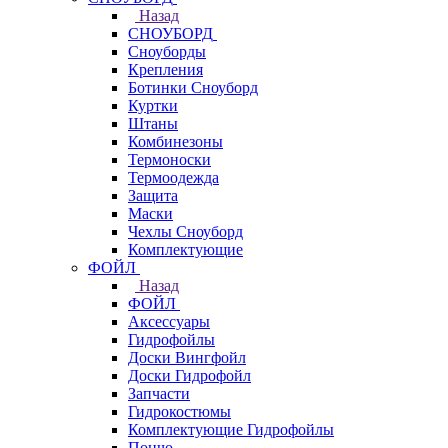
Назад
СНОУБОРД
Сноуборды
Крепления
Ботинки Сноуборд
Куртки
Штаны
Комбинезоны
Термоноски
Термоодежда
Защита
Маски
Чехлы Сноуборд
Комплектующие
ФОЙЛ
Назад
ФОЙЛ
Аксессуары
Гидрофойлы
Доски Вингфойл
Доски Гидрофойл
Запчасти
Гидрокостюмы
Комплектующие Гидрофойлы
Пончо