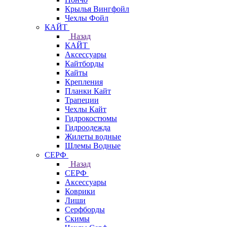
Крылья Вингфойл
Чехлы Фойл
КАЙТ
Назад
КАЙТ
Аксессуары
Кайтборды
Кайты
Крепления
Планки Кайт
Трапеции
Чехлы Кайт
Гидрокостюмы
Гидроодежда
Жилеты водные
Шлемы Водные
СЕРФ
Назад
СЕРФ
Аксессуары
Коврики
Лиши
Серфборды
Скимы