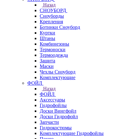
Назад
СНОУБОРД
Сноуборды
Крепления
Ботинки Сноуборд
Куртки
Штаны
Комбинезоны
Термоноски
Термоодежда
Защита
Маски
Чехлы Сноуборд
Комплектующие
ФОЙЛ
Назад
ФОЙЛ
Аксессуары
Гидрофойлы
Доски Вингфойл
Доски Гидрофойл
Запчасти
Гидрокостюмы
Комплектующие Гидрофойлы
Пончо