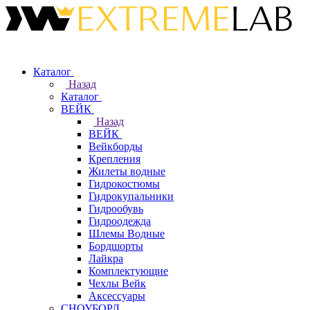
Каталог
Назад
Каталог
ВЕЙК
Назад
ВЕЙК
Вейкборды
Крепления
Жилеты водные
Гидрокостюмы
Гидрокупальники
Гидрообувь
Гидроодежда
Шлемы Водные
Бордшорты
Лайкра
Комплектующие
Чехлы Вейк
Аксессуары
СНОУБОРД