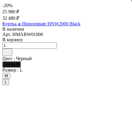
-20%
25 980 ₽
32 480 ₽
Куртка ж Hinnominate HNW2000 Black
В наличии
Арт.
HMABW01000
В корзину
Цвет :
Черный
Черный
Размер :
L
M
L