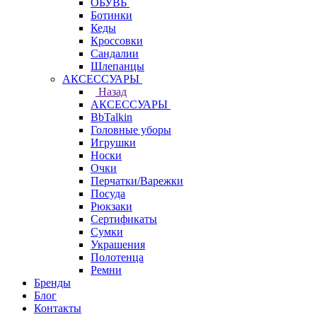
ОБУВЬ
Ботинки
Кеды
Кроссовки
Сандалии
Шлепанцы
АКСЕССУАРЫ
Назад
АКСЕССУАРЫ
BbTalkin
Головные уборы
Игрушки
Носки
Очки
Перчатки/Варежки
Посуда
Рюкзаки
Сертификаты
Сумки
Украшения
Полотенца
Ремни
Бренды
Блог
Контакты