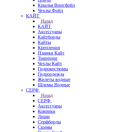
Крылья Вингфойл
Чехлы Фойл
КАЙТ
Назад
КАЙТ
Аксессуары
Кайтборды
Кайты
Крепления
Планки Кайт
Трапеции
Чехлы Кайт
Гидрокостюмы
Гидроодежда
Жилеты водные
Шлемы Водные
СЕРФ
Назад
СЕРФ
Аксессуары
Коврики
Лиши
Серфборды
Скимы