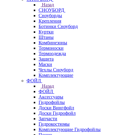
Назад
СНОУБОРД
Сноуборды
Крепления
Ботинки Сноуборд
Куртки
Штаны
Комбинезоны
Термоноски
Термоодежда
Защита
Маски
Чехлы Сноуборд
Комплектующие
ФОЙЛ
Назад
ФОЙЛ
Аксессуары
Гидрофойлы
Доски Вингфойл
Доски Гидрофойл
Запчасти
Гидрокостюмы
Комплектующие Гидрофойлы
Пончо