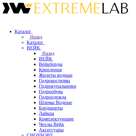
Каталог
Назад
Каталог
ВЕЙК
Назад
ВЕЙК
Вейкборды
Крепления
Жилеты водные
Гидрокостюмы
Гидрокупальники
Гидрообувь
Гидроодежда
Шлемы Водные
Бордшорты
Лайкра
Комплектующие
Чехлы Вейк
Аксессуары
СНОУБОРД