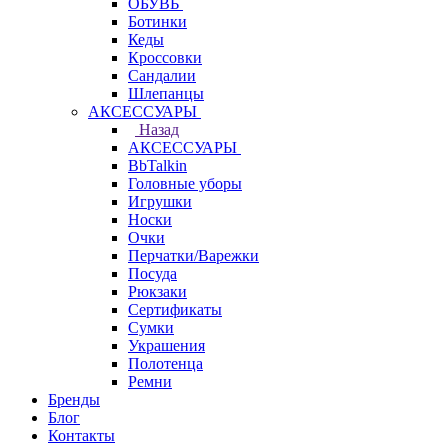
ОБУВЬ
Ботинки
Кеды
Кроссовки
Сандалии
Шлепанцы
АКСЕССУАРЫ
Назад
АКСЕССУАРЫ
BbTalkin
Головные уборы
Игрушки
Носки
Очки
Перчатки/Варежки
Посуда
Рюкзаки
Сертификаты
Сумки
Украшения
Полотенца
Ремни
Бренды
Блог
Контакты