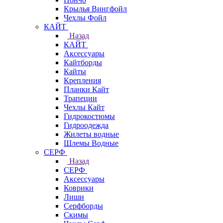
Крылья Вингфойл
Чехлы Фойл
КАЙТ
Назад
КАЙТ
Аксессуары
Кайтборды
Кайты
Крепления
Планки Кайт
Трапеции
Чехлы Кайт
Гидрокостюмы
Гидроодежда
Жилеты водные
Шлемы Водные
СЕРФ
Назад
СЕРФ
Аксессуары
Коврики
Лиши
Серфборды
Скимы