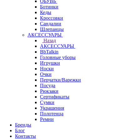
ОБУВЬ
Ботинки
Кеды
Кроссовки
Сандалии
Шлепанцы
АКСЕССУАРЫ
Назад
АКСЕССУАРЫ
BbTalkin
Головные уборы
Игрушки
Носки
Очки
Перчатки/Варежки
Посуда
Рюкзаки
Сертификаты
Сумки
Украшения
Полотенца
Ремни
Бренды
Блог
Контакты