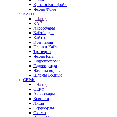
Крылья Вингфойл
Чехлы Фойл
КАЙТ
Назад
КАЙТ
Аксессуары
Кайтборды
Кайты
Крепления
Планки Кайт
Трапеции
Чехлы Кайт
Гидрокостюмы
Гидроодежда
Жилеты водные
Шлемы Водные
СЕРФ
Назад
СЕРФ
Аксессуары
Коврики
Лиши
Серфборды
Скимы