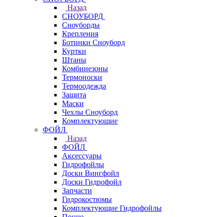
Назад
СНОУБОРД
Сноуборды
Крепления
Ботинки Сноуборд
Куртки
Штаны
Комбинезоны
Термоноски
Термоодежда
Защита
Маски
Чехлы Сноуборд
Комплектующие
ФОЙЛ
Назад
ФОЙЛ
Аксессуары
Гидрофойлы
Доски Вингфойл
Доски Гидрофойл
Запчасти
Гидрокостюмы
Комплектующие Гидрофойлы
Пончо