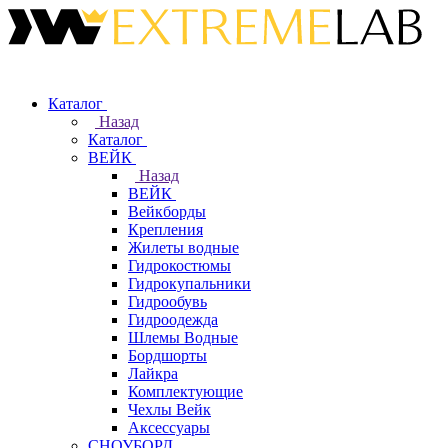
Каталог
Назад
Каталог
ВЕЙК
Назад
ВЕЙК
Вейкборды
Крепления
Жилеты водные
Гидрокостюмы
Гидрокупальники
Гидрообувь
Гидроодежда
Шлемы Водные
Бордшорты
Лайкра
Комплектующие
Чехлы Вейк
Аксессуары
СНОУБОРД