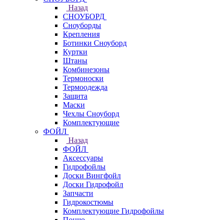
Назад
СНОУБОРД
Сноуборды
Крепления
Ботинки Сноуборд
Куртки
Штаны
Комбинезоны
Термоноски
Термоодежда
Защита
Маски
Чехлы Сноуборд
Комплектующие
ФОЙЛ
Назад
ФОЙЛ
Аксессуары
Гидрофойлы
Доски Вингфойл
Доски Гидрофойл
Запчасти
Гидрокостюмы
Комплектующие Гидрофойлы
Пончо