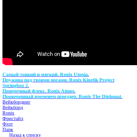
Самый тонкий и мягкий. Ronix Utopia.
Пружина под твоими ногами. Ronix Kinetik Project
Springbox 2.
Поперечный флекс. Ronix Atmos.
Проверенный временем шреддер. Ronix The Diplomat.
Вейкбординг
Вейкборд
Ronix
Фристайл
Флэт
Парк
Назад к списку