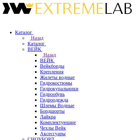
Каталог
Назад
Каталог
ВЕЙК
Назад
ВЕЙК
Вейкборды
Крепления
Жилеты водные
Гидрокостюмы
Гидрокупальники
Гидрообувь
Гидроодежда
Шлемы Водные
Бордшорты
Лайкра
Комплектующие
Чехлы Вейк
Аксессуары
СНОУБОРД