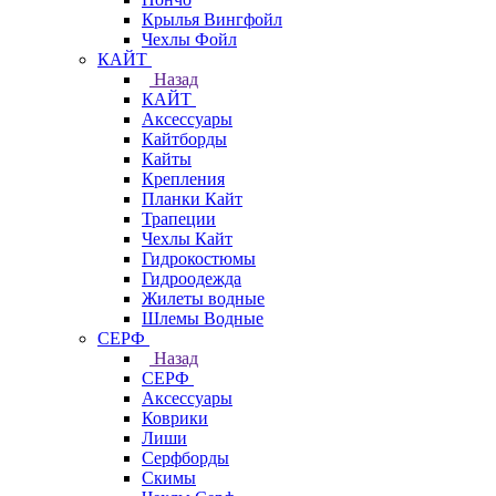
Крылья Вингфойл
Чехлы Фойл
КАЙТ
Назад
КАЙТ
Аксессуары
Кайтборды
Кайты
Крепления
Планки Кайт
Трапеции
Чехлы Кайт
Гидрокостюмы
Гидроодежда
Жилеты водные
Шлемы Водные
СЕРФ
Назад
СЕРФ
Аксессуары
Коврики
Лиши
Серфборды
Скимы