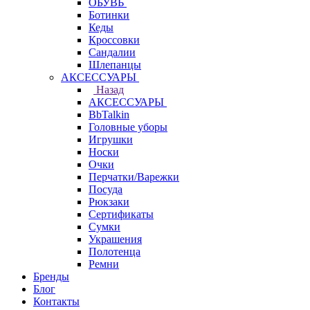
ОБУВЬ
Ботинки
Кеды
Кроссовки
Сандалии
Шлепанцы
АКСЕССУАРЫ
Назад
АКСЕССУАРЫ
BbTalkin
Головные уборы
Игрушки
Носки
Очки
Перчатки/Варежки
Посуда
Рюкзаки
Сертификаты
Сумки
Украшения
Полотенца
Ремни
Бренды
Блог
Контакты