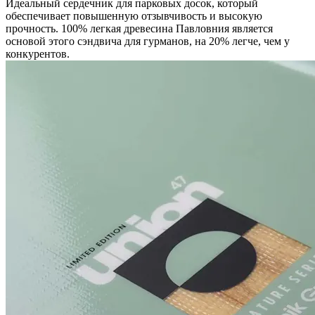
Идеальный сердечник для парковых досок, который
обеспечивает повышенную отзывчивость и высокую
прочность. 100% легкая древесина Павловния является
основой этого сэндвича для гурманов, на 20% легче, чем у
конкурентов.