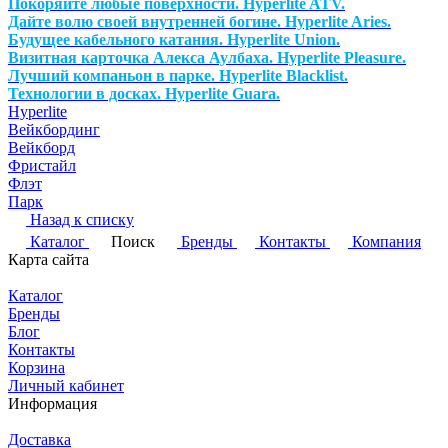
Покоряйте любые поверхности. Hyperlite ATV.
Дайте волю своей внутренней богине. Hyperlite Aries.
Будущее кабельного катания. Hyperlite Union.
Визитная карточка Алекса Аулбаха. Hyperlite Pleasure.
Лучший компаньон в парке. Hyperlite Blacklist.
Технологии в досках. Hyperlite Guara.
Hyperlite
Вейкбординг
Вейкборд
Фристайл
Флэт
Парк
Назад к списку
Каталог
Поиск
Бренды
Контакты
Компания
Карта сайта
Каталог
Бренды
Блог
Контакты
Корзина
Личный кабинет
Информация
Доставка