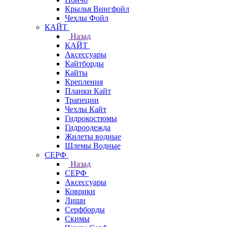
Крылья Вингфойл
Чехлы Фойл
КАЙТ
Назад
КАЙТ
Аксессуары
Кайтборды
Кайты
Крепления
Планки Кайт
Трапеции
Чехлы Кайт
Гидрокостюмы
Гидроодежда
Жилеты водные
Шлемы Водные
СЕРФ
Назад
СЕРФ
Аксессуары
Коврики
Лиши
Серфборды
Скимы