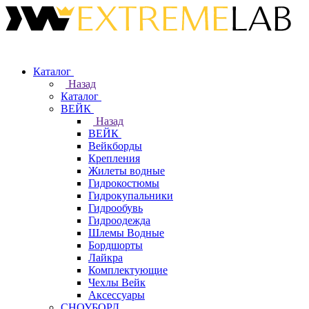
Каталог
Назад
Каталог
ВЕЙК
Назад
ВЕЙК
Вейкборды
Крепления
Жилеты водные
Гидрокостюмы
Гидрокупальники
Гидрообувь
Гидроодежда
Шлемы Водные
Бордшорты
Лайкра
Комплектующие
Чехлы Вейк
Аксессуары
СНОУБОРД