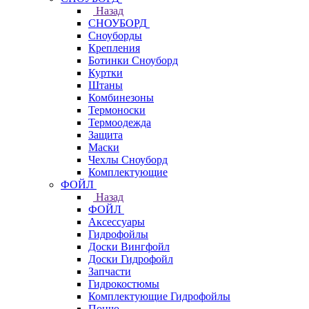
Назад
СНОУБОРД
Сноуборды
Крепления
Ботинки Сноуборд
Куртки
Штаны
Комбинезоны
Термоноски
Термоодежда
Защита
Маски
Чехлы Сноуборд
Комплектующие
ФОЙЛ
Назад
ФОЙЛ
Аксессуары
Гидрофойлы
Доски Вингфойл
Доски Гидрофойл
Запчасти
Гидрокостюмы
Комплектующие Гидрофойлы
Пончо