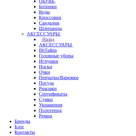
ОБУВЬ
Ботинки
Кеды
Кроссовки
Сандалии
Шлепанцы
АКСЕССУАРЫ
Назад
АКСЕССУАРЫ
BbTalkin
Головные уборы
Игрушки
Носки
Очки
Перчатки/Варежки
Посуда
Рюкзаки
Сертификаты
Сумки
Украшения
Полотенца
Ремни
Бренды
Блог
Контакты