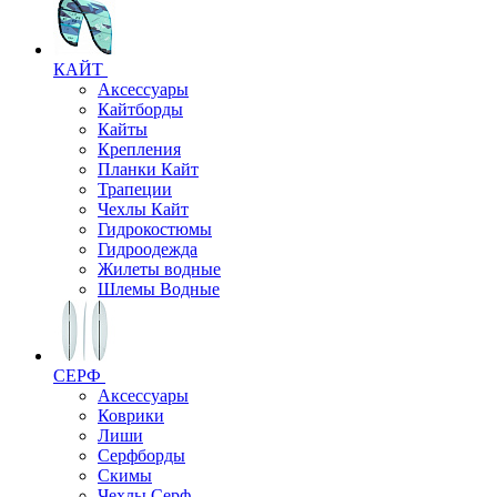
КАЙТ
Аксессуары
Кайтборды
Кайты
Крепления
Планки Кайт
Трапеции
Чехлы Кайт
Гидрокостюмы
Гидроодежда
Жилеты водные
Шлемы Водные
СЕРФ
Аксессуары
Коврики
Лиши
Серфборды
Скимы
Чехлы Cерф