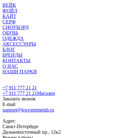
ВЕЙК
ФОЙЛ
КАЙТ
СЕРФ
СНОУБОРД
ОБУВЬ
ОДЕЖДА
АКСЕССУАРЫ
БЛОГ
БРЕНДЫ
КОНТАКТЫ
О НАС
НАШИ ПАРКИ
+7 911 777 21 21
+7 911 777 21 21
Магазин
Заказать звонок
E-mail
support@kwextremelab.ru
Адрес
Санкт-Петербург
Дальневосточный пр., 12к2
Режим работы