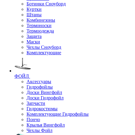
Ботинки Сноуборд
Куртки
Штаны
Комбинезоны
Термоноски
Термоодежда
Защита
Маски
Чехлы Сноуборд
Комплектующие
ФОЙЛ
Аксессуары
Гидрофойлы
Доски Вингфойл
Доски Гидрофойл
Запчасти
Гидрокостюмы
Комплектующие Гидрофойлы
Пончо
Крылья Вингфойл
Чехлы Фойл