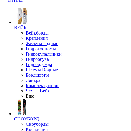
Каталог
ВЕЙК
Вейкборды
Крепления
Жилеты водные
Гидрокостюмы
Гидрокупальники
Гидрообувь
Гидроодежда
Шлемы Водные
Бордшорты
Лайкра
Комплектующие
Чехлы Вейк
Еще
СНОУБОРД
Сноуборды
Крепления