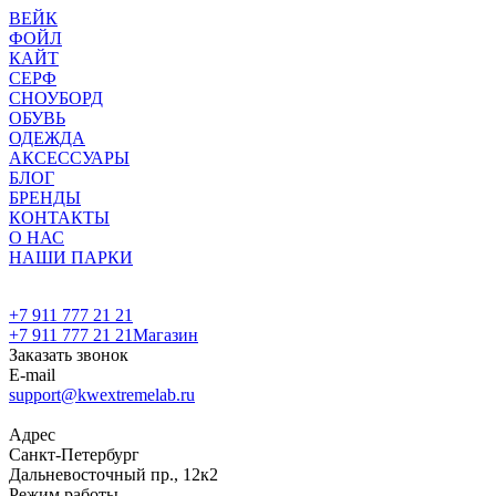
ВЕЙК
ФОЙЛ
КАЙТ
СЕРФ
СНОУБОРД
ОБУВЬ
ОДЕЖДА
АКСЕССУАРЫ
БЛОГ
БРЕНДЫ
КОНТАКТЫ
О НАС
НАШИ ПАРКИ
+7 911 777 21 21
+7 911 777 21 21
Магазин
Заказать звонок
E-mail
support@kwextremelab.ru
Адрес
Санкт-Петербург
Дальневосточный пр., 12к2
Режим работы