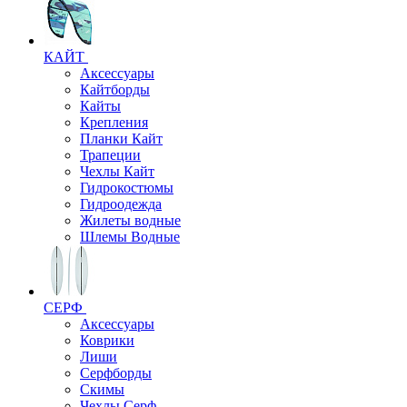
КАЙТ
Аксессуары
Кайтборды
Кайты
Крепления
Планки Кайт
Трапеции
Чехлы Кайт
Гидрокостюмы
Гидроодежда
Жилеты водные
Шлемы Водные
СЕРФ
Аксессуары
Коврики
Лиши
Серфборды
Скимы
Чехлы Cерф