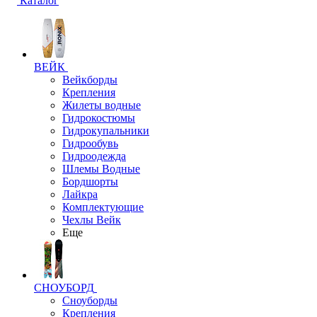
Каталог
ВЕЙК
Вейкборды
Крепления
Жилеты водные
Гидрокостюмы
Гидрокупальники
Гидрообувь
Гидроодежда
Шлемы Водные
Бордшорты
Лайкра
Комплектующие
Чехлы Вейк
Еще
СНОУБОРД
Сноуборды
Крепления