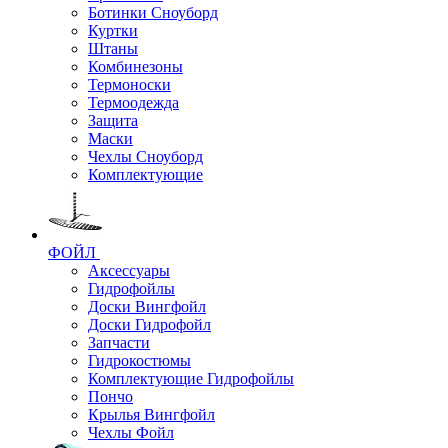
Ботинки Сноуборд
Куртки
Штаны
Комбинезоны
Термоноски
Термоодежда
Защита
Маски
Чехлы Сноуборд
Комплектующие
ФОЙЛ
Аксессуары
Гидрофойлы
Доски Вингфойл
Доски Гидрофойл
Запчасти
Гидрокостюмы
Комплектующие Гидрофойлы
Пончо
Крылья Вингфойл
Чехлы Фойл